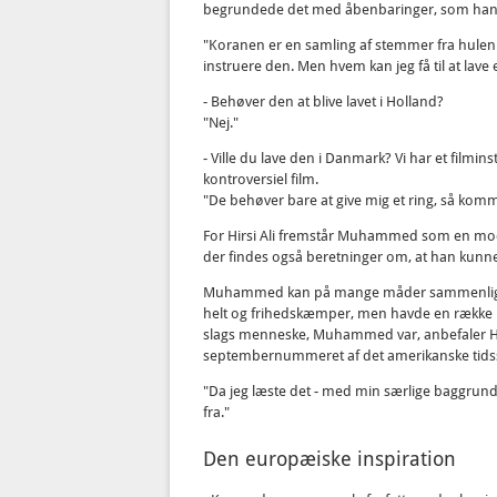
begrundede det med åbenbaringer, som han meg
"Koranen er en samling af stemmer fra hulen. Je
instruere den. Men hvem kan jeg få til at lave
- Behøver den at blive lavet i Holland?
"Nej."
- Ville du lave den i Danmark? Vi har et filmin
kontroversiel film.
"De behøver bare at give mig et ring, så komm
For Hirsi Ali fremstår Muhammed som en modsæ
der findes også beretninger om, at han kunne
Muhammed kan på mange måder sammenlignes 
helt og frihedskæmper, men havde en række 
slags menneske, Muhammed var, anbefaler Hirsi 
septembernummeret af det amerikanske tidssk
"Da jeg læste det - med min særlige baggrund - 
fra."
Den europæiske inspiration