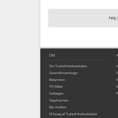
Følg 
OM
Om Trykkefrihedsselskabet
A
Generalforsamlinger
V
Bestyrelsen
V
TFS Rådet
K
Vedtægter
P
Sapphoprisen
Bliv medlem
Få besøg af Trykkefrihedsselskabet