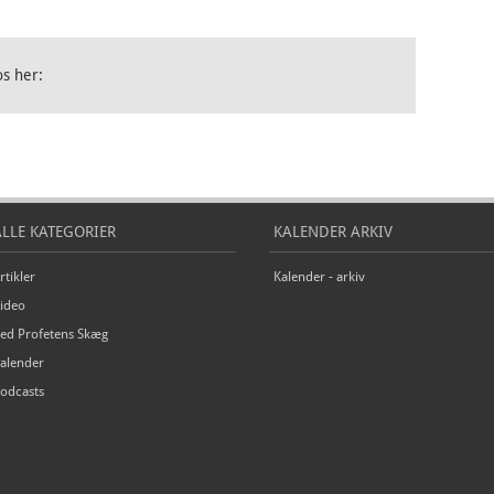
os her:
ALLE KATEGORIER
KALENDER ARKIV
rtikler
Kalender - arkiv
ideo
ed Profetens Skæg
alender
odcasts