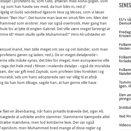
etaljer i profetens liv, som f.eks. affæren med Aisha (pigen, som
SENES
og som han havde sex med, da hun blev ni, red.)?
lvfølgelig et Guds sendebud ligesom Noa og Moses, som vi læser
 filmen "Ben Hur". Det kunne man lave en smuk film om. Men det
EU's s
 Muhammed som erobrer. Han var også overtroisk. Hver gang han
Demokr
ule for at lytte til englen Gabriel. Det ville være meget farverigt at
Fredag
stemme til? Hvem skulle spille Muhammed?" Hirsi Ali udstøder en
Kristen
Folkem
Vesten 
nsuel mand. Han talte meget om sex og om kvinder, som man
profetens gøren og laden, red.). De er meget detaljerede i
Folkem
nerne ville måske synes, det blev for meget, men europæerne ville
forlade
le tage det hele med i filmen i malende detaljer - også de moralske
Folkem
 der var gift med Zaynab, som profeten blev forelsket i og
Naivite
moralsk, selv om hans adopterede søn var villig til at afstå
Tommy 
 da han kom tilbage, sagde han, at han gerne ville have
Igen. H
Den an
ytring
Institu
fået en åbenbaring, når hans privatliv krævede det, siger Ali.
Ved Pr
re nægtede at udslette andre stammer. Stammerne kæmpede altid
 dræbe mændene, men lod kvinderne leve. Der var også
Videos
af ejendom, men Muhammed brød mange af disse regler og