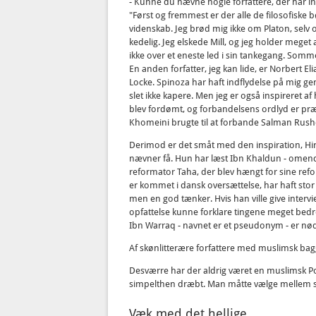
- Kunne du nævne nogle forfattere, der har in
"Først og fremmest er der alle de filosofiske b
videnskab. Jeg brød mig ikke om Platon, selv om
kedelig. Jeg elskede Mill, og jeg holder meget
ikke over et eneste led i sin tankegang. Somme
En anden forfatter, jeg kan lide, er Norbert Eli
Locke. Spinoza har haft indflydelse på mig gen
slet ikke kapere. Men jeg er også inspireret
blev fordømt, og forbandelsens ordlyd er p
Khomeini brugte til at forbande Salman Rush
Derimod er det småt med den inspiration, Hir
nævner få. Hun har læst Ibn Khaldun - omend 
reformator Taha, der blev hængt for sine ref
er kommet i dansk oversættelse, har haft stor 
men en god tænker. Hvis han ville give intervie
opfattelse kunne forklare tingene meget bedr
Ibn Warraq - navnet er et pseudonym - er nødt 
Af skønlitterære forfattere med muslimsk bag
Desværre har der aldrig været en muslimsk Popp
simpelthen dræbt. Man måtte vælge mellem sit
Væk med det hellige