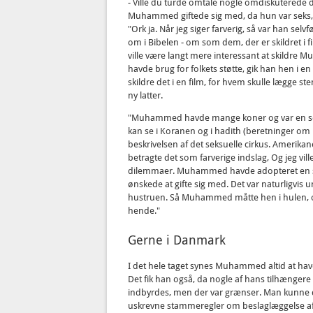
- Ville du turde omtale nogle omdiskuterede d
Muhammed giftede sig med, da hun var seks, 
"Ork ja. Når jeg siger farverig, så var han se
om i Bibelen - om som dem, der er skildret i
ville være langt mere interessant at skildre
havde brug for folkets støtte, gik han hen i en h
skildre det i en film, for hvem skulle lægge 
ny latter.
"Muhammed havde mange koner og var en se
kan se i Koranen og i hadith (beretninger om 
beskrivelsen af det seksuelle cirkus. Amerika
betragte det som farverige indslag, Og jeg vil
dilemmaer. Muhammed havde adopteret en søn,
ønskede at gifte sig med. Det var naturligvis u
hustruen. Så Muhammed måtte hen i hulen, og
hende."
Gerne i Danmark
I det hele taget synes Muhammed altid at have 
Det fik han også, da nogle af hans tilhænge
indbyrdes, men der var grænser. Man kunne
uskrevne stammeregler om beslaglæggelse 