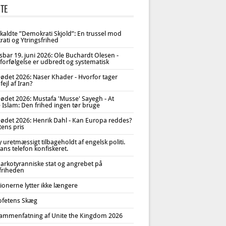
TE
åkaldte ”Demokrati Skjold”: En trussel mod
ati og Ytringsfrihed
sbar 19. juni 2026: Ole Buchardt Olesen -
forfølgelse er udbredt og systematisk
ødet 2026: Naser Khader - Hvorfor tager
fejl af Iran?
ødet 2026: Mustafa 'Musse' Sayegh - At
 Islam: Den frihed ingen tør bruge
ødet 2026: Henrik Dahl - Kan Europa reddes?
tens pris
uretmæssigt tilbageholdt af engelsk politi.
ans telefon konfiskeret.
arkotyranniske stat og angrebet på
sfriheden
tionerne lytter ikke længere
ofetens Skæg
ammenfatning af Unite the Kingdom 2026