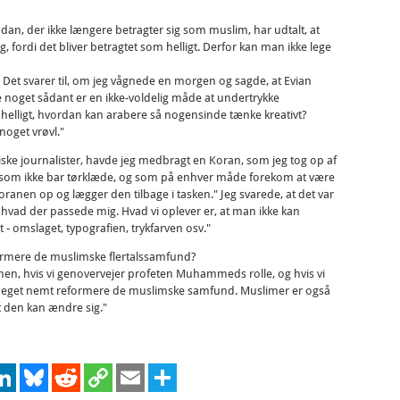
n, der ikke længere betragter sig som muslim, har udtalt, at
, fordi det bliver betragtet som helligt. Derfor kan man ikke lege
. Det svarer til, om jeg vågnede en morgen og sagde, at Evian
vde noget sådant er en ikke-voldelig måde at undertrykke
r helligt, hvordan kan arabere så nogensinde tænke kreativt?
noget vrøvl."
ske journalister, havde jeg medbragt en Koran, som jeg tog op af
e, som ikke bar tørklæde, og som på enhver måde forekom at være
oranen op og lægger den tilbage i tasken." Jeg svarede, at det var
 hvad der passede mig. Hvad vi oplever er, at man ikke kan
t - omslaget, typografien, trykfarven osv."
formere de muslimske flertalssamfund?
oranen, hvis vi genovervejer profeten Muhammeds rolle, og hvis vi
i meget nemt reformere de muslimske samfund. Muslimer er også
 den kan ændre sig."
cebook
LinkedIn
Bluesky
Reddit
Copy
Email
Share
Link