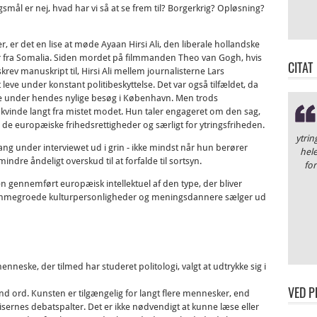
smål er nej, hvad har vi så at se frem til? Borgerkrig? Opløsning?
, er det en lise at møde Ayaan Hirsi Ali, den liberale hollandske
er fra Somalia. Siden mordet på filmmanden Theo van Gogh, hvis
CITAT
skrev manuskript til, Hirsi Ali mellem journalisterne Lars
leve under konstant politibeskyttelse. Det var også tilfældet, da
nde under hendes nylige besøg i København. Men trods
 kvinde langt fra mistet modet. Hun taler engageret om den sag,
de europæiske frihedsrettigheder og særligt for ytringsfriheden.
ytrin
gang under interviewet ud i grin - ikke mindst når hun berører
hele
ndre åndeligt overskud til at forfalde til sortsyn.
for
en gennemført europæisk intellektuel af den type, der bliver
jemmegroede kulturpersonligheder og meningsdannere sælger ud
neske, der tilmed har studeret politologi, valgt at udtrykke sig i
VED P
d ord. Kunsten er tilgængelig for langt flere mennesker, end
visernes debatspalter. Det er ikke nødvendigt at kunne læse eller