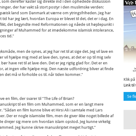
Ali, som derefter kaster sig direkte ind i den ophedede diskussion
er, der har vakt så stort postyr i den muslimske verden:
uropæisk land som Danmark at værne om ytringsfriheden. Jeg har
tid har jeg lært, hvordan Europa er blevet til det, det er i dag. En
flikt, det begyndte med Reformationen og nåede sit højdepunkt i
e tegninger af Muhammed for at imødekomme islamisk intolerance,
ces tid."
småde, men de synes, at jeg har ret til at sige det. Jeg vil lave en
er vil hjælpe mig med at lave den, synes, at det er op til mig selv
bør have ret til at lave den. Det er jeg rigtig glad for. Det er en
for, at ingen ville hjælpe mig. Den næste udfordring bliver at finde
 Men det må vi forholde os til. når tiden kommer."
Klik på
Link ti
Se fl
e en film, der svarer til "The Life of Brian?
ve et manuskript til en film om Muhammed, som er en langt mere
er. "Sådan en film kunne blive et Hirsi Ali i samtale med Lars
 Der er nogle islamiske film, men de giver ikke noget billede af
 drejer sig mere om hvordan islam opstod. Jeg kunne virkelig
hammed. Jeg kunne skrive manuskriptet meget hurtigt."