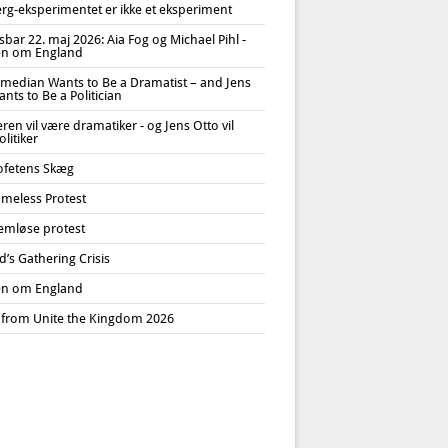
erg-eksperimentet er ikke et eksperiment
bar 22. maj 2026: Aia Fog og Michael Pihl -
n om England
median Wants to Be a Dramatist – and Jens
nts to Be a Politician
en vil være dramatiker - og Jens Otto vil
litiker
ofetens Skæg
meless Protest
emløse protest
’s Gathering Crisis
n om England
 from Unite the Kingdom 2026