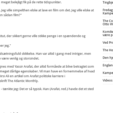
et belejligt fik på de rette tidspunkter.
Tingbj
Fredags
g ville simpelthen elske at lave en film om det. Jeg ville elske at
Kampe
 en sådan film?"
The Co
Otto Wa
Komiker
være po
stitut, der sikkert gerne ville stikke penge i en spændende og
Ved Pr
er jeg."
The Ho
tningsfuld skikkelse. Han var altid i gang med intriger, men
Den hj
 være venlig og storsindet.
England
med Yassir Arafat, der altid formåede at blive betragtet som
meget dårlige egenskaber. Vil man have en fornemmelse af hvad
Kampe
Ali en artikel om Arafat politiske karriere i
Videos
rift The Atlantic Monthly.
tænkte jeg: Det er så typisk. Han (Arafat, red.) havde det et sted