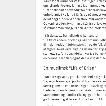
skrive for at kunne forstå kunst," siger Hirsi 
om Jyllands-Postens famøse Muhammed-tegning
"Det er absolut nødvendigt for et liberalt e
opholdt mig i Holland i 13 år, og på meget kort 
del af baggrunden var den store religionskon
Oplysningstiden. Hvis man afstår fra at lav
så vender man tilbage til den kristne intoleran
- Får du støtte fra hollandske kunstnere?
"De fleste af dem bryder sig ikke om min udtryk
film, der hedder "Submission II", og de folk, d
at afgøre, hvad jeg vil sige, og de mener, at jeg 
stor lettelse, for i begyndelsen var jeg bange 
en tv-kanal eller en biograf, der vil vise den.
En muslimsk "Life of Brian"
- Du har sagt, at du godt kunne tænke dig at lav
"Ja, jeg ville ønske, at jeg fik tid til at skri
farverig person end Jesus," siger Hirsi Ali og l
Hedegaard. undervisningsredskab for muslimer.
Muhammed og handler ikke rigtigt om ham. De
godt tænke mig at lave en kritisk film om Mu