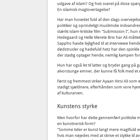
udgave af islam? Og hvis svaret på disse spørg
En islamisk magtovertagelse?
Har man hovedet fuld af den slags overvejelser
politiker og oprindeligt muslimske indvandr
stærkt islam-kritiske film "Submission I", hun 
Hedegaard og Helle Merete Brix har Ali måttet 
Sappho havde lejlighed til at interviewe he
dødstrusler og hadefuld hetz har den spinkle
der stadig optager hende, nemlig kampen for 
Hun har også let til latter og bryder gang på 
alvorstunge emner, der kunne få folk med et mi
Først og fremmest virker Ayaan Hirsi Ali som 
stadigt sjældnere, efterhånden som vore h
af kulturarven.
Kunstens styrke
Men hvorfor har dette gennemført politiske men
en kunstnerisk form?
"Somme tider er kunst langt mere magtfuld en
hvis man nøjedes med at skrive et stykke til a