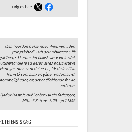
Følg os her:
Men hvordan bekæmpe nihilismen uden
ytringsfrihed? Hvis selv nihilisterne fik
gsfrihed, så kunne det faktisk være en fordel:
 Rusland ville le ad deres læres positivistiske
klaringer, men som det er nu, får de lov til at
fremstå som sfinxer, gåder visdomsord,
hemmeligheder, og det er tillokkende for de
uerfarne.
Fjodor Dostojevskij i et brev til sin forlægger,
Mikhail Katkov, d. 25. april 1866
ROFETENS SKÆG