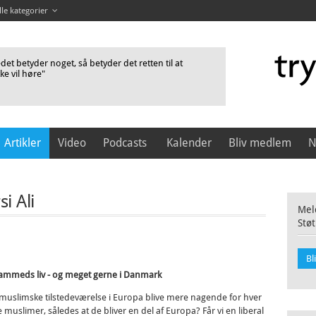
lle kategorier
et betyder noget, så betyder det retten til at
kke vil høre"
Artikler
Video
Podcasts
Kalender
Bliv medlem
N
i Ali
Meld
Støt
Bl
hammeds liv - og meget gerne i Danmark
slimske tilstedeværelse i Europa blive mere nagende for hver
e muslimer, således at de bliver en del af Europa? Får vi en liberal