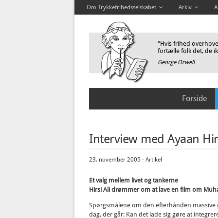
Om Trykkefrihedsselskabet
Arkiv
A
"Hvis frihed overhoved
fortælle folk det, de i
George Orwell
Forside
Interview med Ayaan Hirs
23. november 2005 - Artikel
Et valg mellem livet og tankerne
Hirsi Ali drømmer om at lave en film om Mu
Spørgsmålene om den efterhånden massive mu
dag, der går: Kan det lade sig gøre at integrer