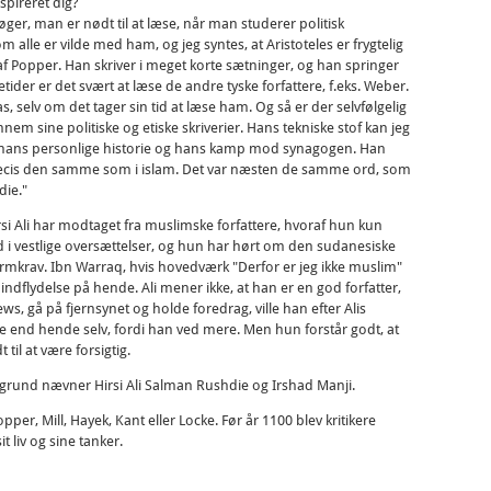
spireret dig?
øger, man er nødt til at læse, når man studerer politisk
 alle er vilde med ham, og jeg syntes, at Aristoteles er frygtelig
 af Popper. Han skriver i meget korte sætninger, og han springer
tider er det svært at læse de andre tyske forfattere, f.eks. Weber.
as, selv om det tager sin tid at læse ham. Og så er der selvfølgelig
nem sine politiske og etiske skriverier. Hans tekniske stof kan jeg
 af hans personlige historie og hans kamp mod synagogen. Han
ræcis den samme som i islam. Det var næsten de samme ord, som
die."
si Ali har modtaget fra muslimske forfattere, hvoraf hun kun
i vestlige oversættelser, og hun har hørt om den sudanesiske
ormkrav. Ibn Warraq, hvis hovedværk "Derfor er jeg ikke muslim"
indflydelse på hende. Ali mener ikke, at han er en god forfatter,
ws, gå på fjernsynet og holde foredrag, ville han efter Alis
e end hende selv, fordi han ved mere. Men hun forstår godt, at
til at være forsigtig.
grund nævner Hirsi Ali Salman Rushdie og Irshad Manji.
er, Mill, Hayek, Kant eller Locke. Før år 1100 blev kritikere
 liv og sine tanker.