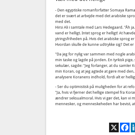
- Den egyptiske romanforfatter Somaya Ramada
det er svært at arbejde med det arabiske sprog
med det.
Hirsi Ali i samtale med Lars Hedegaard. "Åh ja
vand er helligt. Intet sprog er helligt! At hæ
ytringsfriheden på. Hvis det arabiske sprog e
Hvordan skulle de kunne udtrykke sig? Det er 
"Da jeg for nylig var sammen med nogle arabi
min taske og lagde på jorden. En tyrkisk pig
sekulær, sagde: "Jeg forlanger, at du samler K
min Koran, og at jeg agtede at gøre med den,
analysere Koranens indhold, fordi alt er hellig
- Ser du optimistisk på muligheden for at re
"Ja, hvis vi fjerner det hellige stempel fra K
ændrer seksualmoral. Hvis vi gør det, kan v
mennesker, og menneskeheden har bevist, at
X
Fa