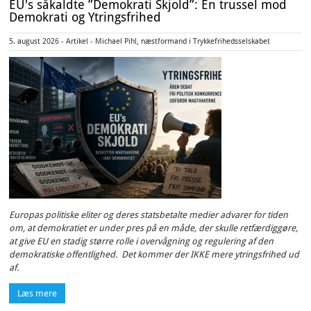
EU's såkaldte ”Demokrati Skjold”: En trussel mod
Demokrati og Ytringsfrihed
5. august 2026 - Artikel - Michael Pihl, næstformand i Trykkefrihedsselskabet
Europas politiske eliter og deres statsbetalte medier advarer for tiden
om, at demokratiet er under pres på en måde, der skulle retfærdiggøre,
at give EU en stadig større rolle i overvågning og regulering af den
demokratiske offentlighed. Det kommer der IKKE mere ytringsfrihed ud
af.
Læs mere