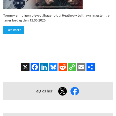
Tommy er nu igen blevet tilbageholdt i Heathrow Lufthavn i næsten tre
timer lørdag den 13.06.2026
Læs mere
X
Facebook
LinkedIn
Bluesky
Reddit
Copy
Email
Share
Link
Følg os her: