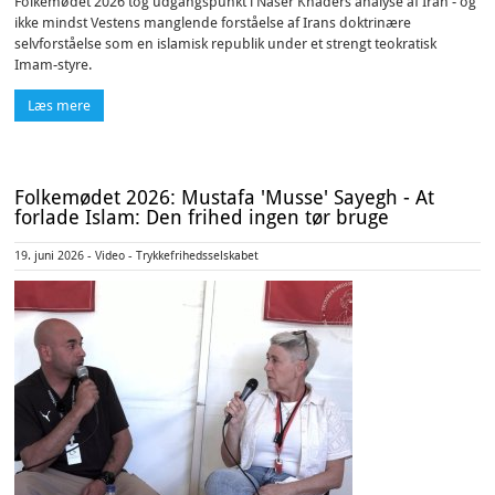
Folkemødet 2026 tog udgangspunkt i Naser Khaders analyse af Iran - og
ikke mindst Vestens manglende forståelse af Irans doktrinære
selvforståelse som en islamisk republik under et strengt teokratisk
Imam-styre.
Læs mere
Folkemødet 2026: Mustafa 'Musse' Sayegh - At
forlade Islam: Den frihed ingen tør bruge
19. juni 2026 - Video - Trykkefrihedsselskabet