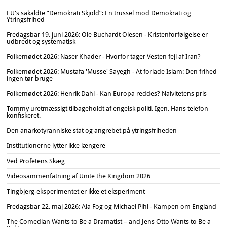
EU's såkaldte ”Demokrati Skjold”: En trussel mod Demokrati og
Ytringsfrihed
Fredagsbar 19. juni 2026: Ole Buchardt Olesen - Kristenforfølgelse er
udbredt og systematisk
Folkemødet 2026: Naser Khader - Hvorfor tager Vesten fejl af Iran?
Folkemødet 2026: Mustafa 'Musse' Sayegh - At forlade Islam: Den frihed
ingen tør bruge
Folkemødet 2026: Henrik Dahl - Kan Europa reddes? Naivitetens pris
Tommy uretmæssigt tilbageholdt af engelsk politi. Igen. Hans telefon
konfiskeret.
Den anarkotyranniske stat og angrebet på ytringsfriheden
Institutionerne lytter ikke længere
Ved Profetens Skæg
Videosammenfatning af Unite the Kingdom 2026
Tingbjerg-eksperimentet er ikke et eksperiment
Fredagsbar 22. maj 2026: Aia Fog og Michael Pihl - Kampen om England
The Comedian Wants to Be a Dramatist – and Jens Otto Wants to Be a