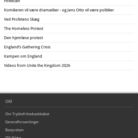
Politician
Komikeren vil være dramatiker - og Jens Otto vil være politiker
Ved Profetens Skæg
The Homeless Protest
Den hjemløse protest
England’s Gathering Crisis
Kampen om England
Videos from Unite the Kingdom 2026
OM
Om Trykkefrihedsselskabet
Generalforsamlinger
Bestyrelsen
TFS Rådet