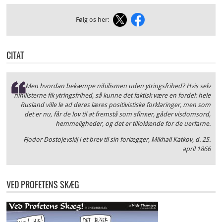
Følg os her:
CITAT
Men hvordan bekæmpe nihilismen uden ytringsfrihed? Hvis selv
nihilisterne fik ytringsfrihed, så kunne det faktisk være en fordel: hele
Rusland ville le ad deres læres positivistiske forklaringer, men som
det er nu, får de lov til at fremstå som sfinxer, gåder visdomsord,
hemmeligheder, og det er tillokkende for de uerfarne.
Fjodor Dostojevskij i et brev til sin forlægger, Mikhail Katkov, d. 25.
april 1866
VED PROFETENS SKÆG