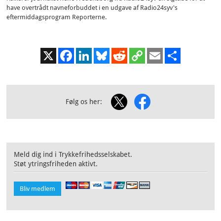
have overtrådt navneforbuddet i en udgave af Radio24syv's
eftermiddagsprogram Reporterne.
X
Facebook
LinkedIn
Bluesky
Reddit
Copy
Email
Share
Link
Følg os her:
Meld dig ind i Trykkefrihedsselskabet.
Støt ytringsfriheden aktivt.
Bliv medlem