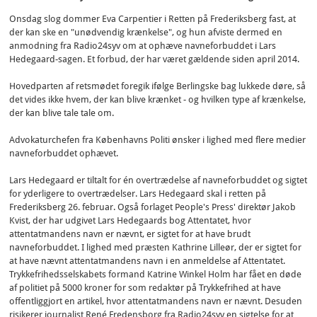
Onsdag slog dommer Eva Carpentier i Retten på Frederiksberg fast, at
der kan ske en "unødvendig krænkelse", og hun afviste dermed en
anmodning fra Radio24syv om at ophæve navneforbuddet i Lars
Hedegaard-sagen. Et forbud, der har været gældende siden april 2014.
Hovedparten af retsmødet foregik ifølge Berlingske bag lukkede døre, så
det vides ikke hvem, der kan blive krænket - og hvilken type af krænkelse,
der kan blive tale tale om.
Advokaturchefen fra Københavns Politi ønsker i lighed med flere medier
navneforbuddet ophævet.
Lars Hedegaard er tiltalt for én overtrædelse af navneforbuddet og sigtet
for yderligere to overtrædelser. Lars Hedegaard skal i retten på
Frederiksberg 26. februar. Også forlaget People's Press' direktør Jakob
Kvist, der har udgivet Lars Hedegaards bog Attentatet, hvor
attentatmandens navn er nævnt, er sigtet for at have brudt
navneforbuddet. I lighed med præsten Kathrine Lilleør, der er sigtet for
at have nævnt attentatmandens navn i en anmeldelse af Attentatet.
Trykkefrihedsselskabets formand Katrine Winkel Holm har fået en døde
af politiet på 5000 kroner for som redaktør på Trykkefrihed at have
offentliggjort en artikel, hvor attentatmandens navn er nævnt. Desuden
risikerer journalist René Fredensborg fra Radio24syv en sigtelse for at