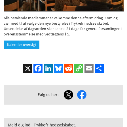
Alle betalende medlemmer er velkomne denne eftermiddag.
Kom og
vær med til at vælge
den nye bestyrelse i Trykkefrihedsselskabet.
Udsendelse af dagsorden sker senest 21 dage før generalforsamlingen i
overensstemmelse med vedtægtens § 5.
Kalender oversigt
X
Facebook
LinkedIn
Bluesky
Reddit
Copy
Email
Share
Link
Følg os her:
Meld dig ind i Trykkefrihedsselskabet.