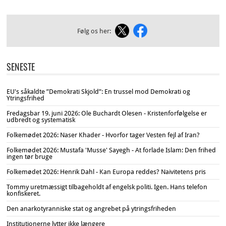
Følg os her:
SENESTE
EU's såkaldte ”Demokrati Skjold”: En trussel mod Demokrati og
Ytringsfrihed
Fredagsbar 19. juni 2026: Ole Buchardt Olesen - Kristenforfølgelse er
udbredt og systematisk
Folkemødet 2026: Naser Khader - Hvorfor tager Vesten fejl af Iran?
Folkemødet 2026: Mustafa 'Musse' Sayegh - At forlade Islam: Den frihed
ingen tør bruge
Folkemødet 2026: Henrik Dahl - Kan Europa reddes? Naivitetens pris
Tommy uretmæssigt tilbageholdt af engelsk politi. Igen. Hans telefon
konfiskeret.
Den anarkotyranniske stat og angrebet på ytringsfriheden
Institutionerne lytter ikke længere