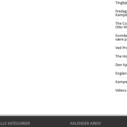
Tingbj
Fredags
Kampe
The Co
Otto Wa
Komiker
være po
Ved Pr
The Ho
Den hj
England
Kampe
Videos
ALLE KATEGORIER
KALENDER ARKIV