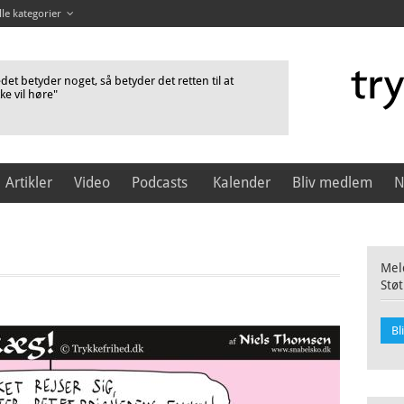
lle kategorier
et betyder noget, så betyder det retten til at
kke vil høre"
Artikler
Video
Podcasts
Kalender
Bliv medlem
N
Meld
Støt
Bl