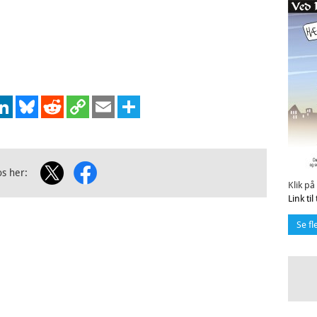
cebook
LinkedIn
Bluesky
Reddit
Copy
Email
Share
Link
os her:
Klik på
Link ti
Se fl