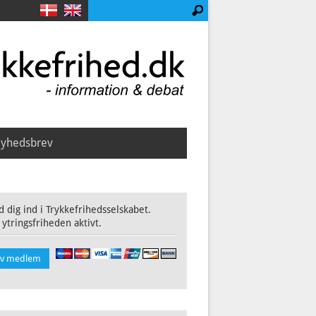
yhedsbrev
 dig ind i Trykkefrihedsselskabet.
 ytringsfriheden aktivt.
iv medlem