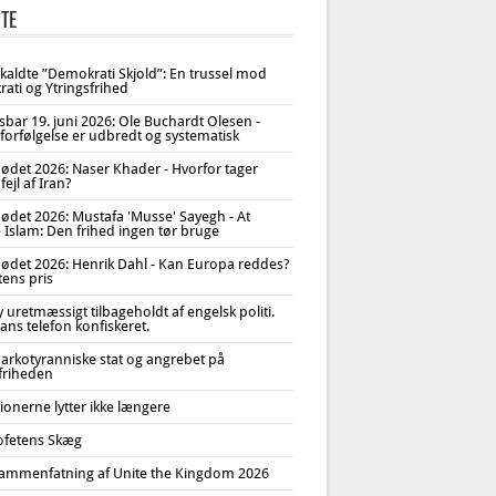
TE
åkaldte ”Demokrati Skjold”: En trussel mod
ati og Ytringsfrihed
sbar 19. juni 2026: Ole Buchardt Olesen -
forfølgelse er udbredt og systematisk
ødet 2026: Naser Khader - Hvorfor tager
fejl af Iran?
ødet 2026: Mustafa 'Musse' Sayegh - At
 Islam: Den frihed ingen tør bruge
ødet 2026: Henrik Dahl - Kan Europa reddes?
tens pris
uretmæssigt tilbageholdt af engelsk politi.
ans telefon konfiskeret.
arkotyranniske stat og angrebet på
sfriheden
tionerne lytter ikke længere
ofetens Skæg
ammenfatning af Unite the Kingdom 2026