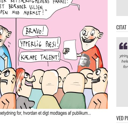
CITAT
ytrin
hele
for
VED P