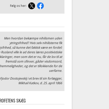
Følg os her:
Men hvordan bekæmpe nihilismen uden
ytringsfrihed? Hvis selv nihilisterne fik
gsfrihed, så kunne det faktisk være en fordel:
 Rusland ville le ad deres læres positivistiske
klaringer, men som det er nu, får de lov til at
fremstå som sfinxer, gåder visdomsord,
hemmeligheder, og det er tillokkende for de
uerfarne.
Fjodor Dostojevskij i et brev til sin forlægger,
Mikhail Katkov, d. 25. april 1866
ROFETENS SKÆG