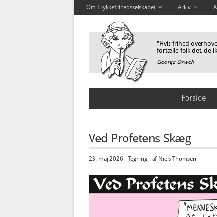
Om Trykkefrihedsselskabet
Arkiv
A
"Hvis frihed overhoved
fortælle folk det, de i
George Orwell
Forside
Ved Profetens Skæg
23. maj 2026 - Tegning - af Niels Thomsen