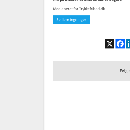
Med eneret for Trykkefrihed.dk
Se flere tegninger
X
Fa
Følg 