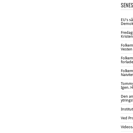
SENES
EU's s
Demokr
Fredag
Kristen
Folkem
Vesten 
Folkem
forlade
Folkem
Naivite
Tommy 
Igen. H
Den an
ytring
Institu
Ved Pr
Videos