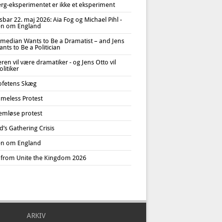
erg-eksperimentet er ikke et eksperiment
bar 22. maj 2026: Aia Fog og Michael Pihl -
n om England
median Wants to Be a Dramatist – and Jens
nts to Be a Politician
en vil være dramatiker - og Jens Otto vil
litiker
ofetens Skæg
meless Protest
emløse protest
’s Gathering Crisis
n om England
 from Unite the Kingdom 2026
ARKIV