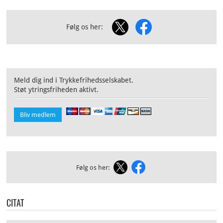
Følg os her:
Meld dig ind i Trykkefrihedsselskabet.
Støt ytringsfriheden aktivt.
Bliv medlem
Følg os her:
CITAT