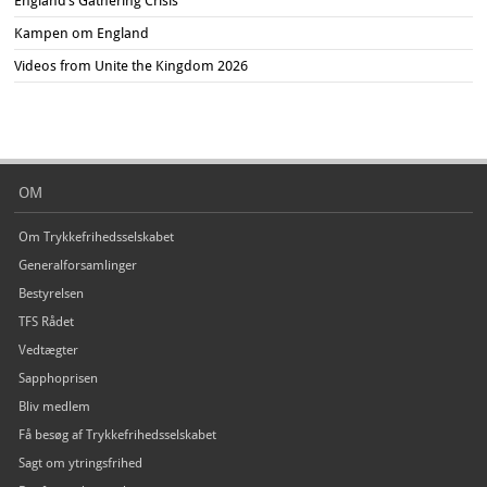
England’s Gathering Crisis
Kampen om England
Videos from Unite the Kingdom 2026
OM
Om Trykkefrihedsselskabet
Generalforsamlinger
Bestyrelsen
TFS Rådet
Vedtægter
Sapphoprisen
Bliv medlem
Få besøg af Trykkefrihedsselskabet
Sagt om ytringsfrihed