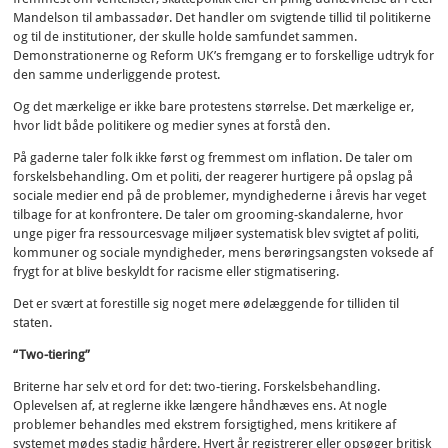
Mandelson til ambassadør. Det handler om svigtende tillid til politikerne
og til de institutioner, der skulle holde samfundet sammen.
Demonstrationerne og Reform UK’s fremgang er to forskellige udtryk for
den samme underliggende protest.
Og det mærkelige er ikke bare protestens størrelse. Det mærkelige er,
hvor lidt både politikere og medier synes at forstå den.
På gaderne taler folk ikke først og fremmest om inflation. De taler om
forskelsbehandling. Om et politi, der reagerer hurtigere på opslag på
sociale medier end på de problemer, myndighederne i årevis har veget
tilbage for at konfrontere. De taler om grooming-skandalerne, hvor
unge piger fra ressourcesvage miljøer systematisk blev svigtet af politi,
kommuner og sociale myndigheder, mens berøringsangsten voksede af
frygt for at blive beskyldt for racisme eller stigmatisering.
Det er svært at forestille sig noget mere ødelæggende for tilliden til
staten.
“Two-tiering”
Briterne har selv et ord for det: two-tiering. Forskelsbehandling.
Oplevelsen af, at reglerne ikke længere håndhæves ens. At nogle
problemer behandles med ekstrem forsigtighed, mens kritikere af
systemet mødes stadig hårdere. Hvert år registrerer eller opsøger britisk