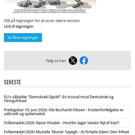
Klik på tegningen for at se en større version
Link til tegningen
Se flere tegninger
Følg os her:
SENESTE
EU's såkaldte ”Demokrati Skjold”: En trussel mod Demokrati og
Ytringsfrihed
Fredagsbar 19. juni 2026: Ole Buchardt Olesen - Kristenforfølgelse er
udbredt og systematisk
Folkemødet 2026: Naser Khader - Hvorfor tager Vesten fejl af Iran?
Folkemødet 2026: Mustafa 'Musse' Sayegh - At forlade Islam: Den frihed