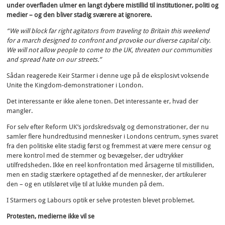
under overfladen ulmer en langt dybere mistillid til institutioner, politi og
medier – og den bliver stadig sværere at ignorere.
“We will block far right agitators from traveling to Britain this weekend
for a march designed to confront and provoke our diverse capital city.
We will not allow people to come to the UK, threaten our communities
and spread hate on our streets.”
Sådan reagerede Keir Starmer i denne uge på de eksplosivt voksende
Unite the Kingdom-demonstrationer i London.
Det interessante er ikke alene tonen. Det interessante er, hvad der
mangler.
For selv efter Reform UK’s jordskredsvalg og demonstrationer, der nu
samler flere hundredtusind mennesker i Londons centrum, synes svaret
fra den politiske elite stadig først og fremmest at være mere censur og
mere kontrol med de stemmer og bevægelser, der udtrykker
utilfredsheden. Ikke en reel konfrontation med årsagerne til mistilliden,
men en stadig stærkere optagethed af de mennesker, der artikulerer
den – og en utilsløret vilje til at lukke munden på dem.
I Starmers og Labours optik er selve protesten blevet problemet.
Protesten, medierne ikke vil se