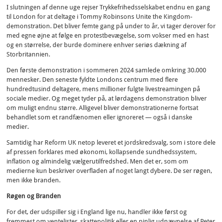
I slutningen af denne uge rejser Trykkefrihedsselskabet endnu en gang
til London for at deltage i Tommy Robinsons Unite the Kingdom-
demonstration. Det bliver femte gang på under to år, vi tager derover for
med egne øjne at følge en protestbevægelse, som vokser med en hast
og en størrelse, der burde dominere enhver seriøs dækning af
Storbritannien.
Den første demonstration i sommeren 2024 samlede omkring 30.000
mennesker. Den seneste fyldte Londons centrum med flere
hundredtusind deltagere, mens millioner fulgte livestreamingen på
sociale medier. Og meget tyder på, at lørdagens demonstration bliver
om muligt endnu større. Alligevel bliver demonstrationerne fortsat
behandlet som et randfænomen eller ignoreret — også i danske
medier.
Samtidig har Reform UK netop leveret et jordskredsvalg, som i store dele
af pressen forklares med økonomi, kollapsende sundhedssystem,
inflation og almindelig vælgerutilfredshed. Men det er, som om
medierne kun beskriver overfladen af noget langt dybere. De ser røgen,
men ikke branden.
Røgen og Branden
For det, der udspiller sig i England lige nu, handler ikke først og
fremmest om ventelister, skattepolitik eller en pinlig udnævnelse af Peter