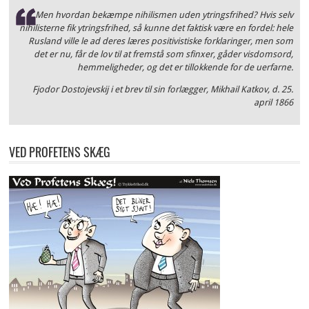
Men hvordan bekæmpe nihilismen uden ytringsfrihed? Hvis selv
nihilisterne fik ytringsfrihed, så kunne det faktisk være en fordel: hele
Rusland ville le ad deres læres positivistiske forklaringer, men som
det er nu, får de lov til at fremstå som sfinxer, gåder visdomsord,
hemmeligheder, og det er tillokkende for de uerfarne.
Fjodor Dostojevskij i et brev til sin forlægger, Mikhail Katkov, d. 25.
april 1866
VED PROFETENS SKÆG