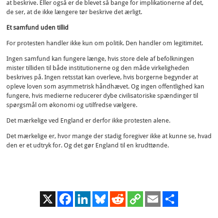
at beskrive. Eller også er de blevet så bange for implikationerne af det,
de ser, at de ikke længere tør beskrive det ærligt.
Et samfund uden tillid
For protesten handler ikke kun om politik. Den handler om legitimitet.
Ingen samfund kan fungere længe, hvis store dele af befolkningen
mister tilliden til både institutionerne og den måde virkeligheden
beskrives på. Ingen retsstat kan overleve, hvis borgerne begynder at
opleve loven som asymmetrisk håndhævet. Og ingen offentlighed kan
fungere, hvis medierne reducerer dybe civilisatoriske spændinger til
spørgsmål om økonomi og utilfredse vælgere.
Det mærkelige ved England er derfor ikke protesten alene.
Det mærkelige er, hvor mange der stadig foregiver ikke at kunne se, hvad
den er et udtryk for. Og det gør England til en krudttønde.
X
Facebook
LinkedIn
Bluesky
Reddit
Copy
Email
Share
Link