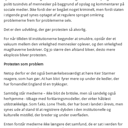
politi tusindvis af mennesker på baggrund af opslag og kommentarer på
sociale medier. Ikke fordi der er begået noget kriminelt, men fordi staten
i stigende grad synes optaget af at regulere sproget omkring
problemerne frem for problemerne selv.
Det er den udvikling, der gør protesten så alvorlig.
For når tilliden til institutionerne begynder at smuldre, opstår der et
vakuum mellem den virkelighed mennesker oplever, og den virkelighed
magthaverne beskriver. Og jo større den afstand bliver, desto mere
eksplosiv bliver protesten.
Protesten som problem
Netop derfor er det også bemærkelsesværdigt at høre Keir Starmer
reagere, som han gør. At han blot fyrer mere op under de kedler, der
har forvandlet England til en trykkoger.
Samtidig står medierne – ikke blot de britiske, men så sandelig også
herhjemme - tilbage med forklaringsmodeller, der virker håbløst
utilstrækkelige. Som f.eks. Lone Theils, der har boet i landet i årevis, men
synes ude af stand til at registrere dybden i den institutionelle og
kulturelle mistillid, der breder sig under overfladen.
Enten forstår medierne ikke længere det samfund, de er sat i verden for