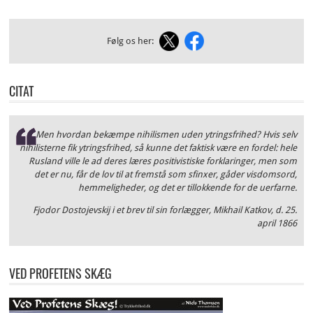
Følg os her:
CITAT
Men hvordan bekæmpe nihilismen uden ytringsfrihed? Hvis selv
nihilisterne fik ytringsfrihed, så kunne det faktisk være en fordel: hele
Rusland ville le ad deres læres positivistiske forklaringer, men som
det er nu, får de lov til at fremstå som sfinxer, gåder visdomsord,
hemmeligheder, og det er tillokkende for de uerfarne.
Fjodor Dostojevskij i et brev til sin forlægger, Mikhail Katkov, d. 25.
april 1866
VED PROFETENS SKÆG