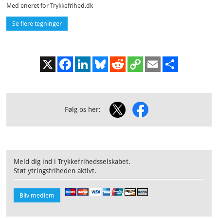
Med eneret for Trykkefrihed.dk
Se flere tegninger
X
Facebook
LinkedIn
Bluesky
Reddit
Copy
Email
Share
Link
Følg os her:
Meld dig ind i Trykkefrihedsselskabet.
Støt ytringsfriheden aktivt.
Bliv medlem