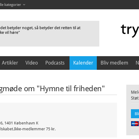
lle kategorier
et betyder noget, så betyder det retten til at
kke vil høre"
Artikler
Video
Podcasts
Kalender
Bliv medlem
N
møde om "Hymne til friheden"
Meld
Støt
Bl
 6, 1401 København K
lskabet.Ikke-medlemmer 75 kr.