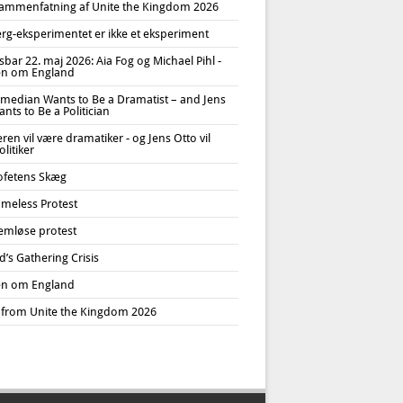
ammenfatning af Unite the Kingdom 2026
erg-eksperimentet er ikke et eksperiment
bar 22. maj 2026: Aia Fog og Michael Pihl -
n om England
median Wants to Be a Dramatist – and Jens
nts to Be a Politician
en vil være dramatiker - og Jens Otto vil
litiker
ofetens Skæg
meless Protest
emløse protest
’s Gathering Crisis
n om England
 from Unite the Kingdom 2026