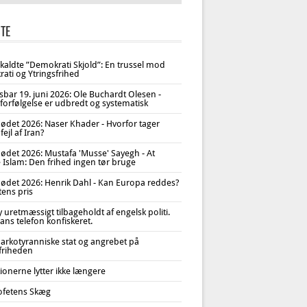
TE
åkaldte ”Demokrati Skjold”: En trussel mod
ati og Ytringsfrihed
sbar 19. juni 2026: Ole Buchardt Olesen -
forfølgelse er udbredt og systematisk
ødet 2026: Naser Khader - Hvorfor tager
fejl af Iran?
ødet 2026: Mustafa 'Musse' Sayegh - At
 Islam: Den frihed ingen tør bruge
ødet 2026: Henrik Dahl - Kan Europa reddes?
tens pris
uretmæssigt tilbageholdt af engelsk politi.
ans telefon konfiskeret.
arkotyranniske stat og angrebet på
sfriheden
tionerne lytter ikke længere
ofetens Skæg