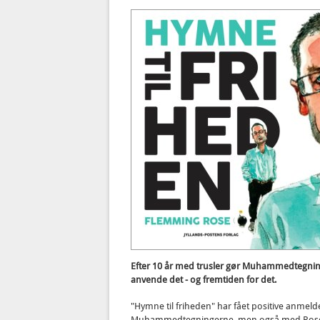
Efter 10 år med trusler gør Muhammedtegninger
anvende det - og fremtiden for det.
"Hymne til friheden" har fået positive anmel
Muhammedtegningerne, men også med Roses 