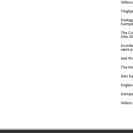
Videos
Tingbj
Fredags
Kampe
The Co
Otto Wa
Komiker
være po
Ved Pr
The Ho
Den hj
England
Kampe
Videos