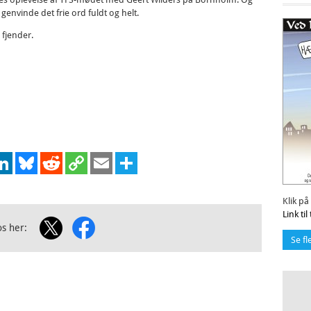
envinde det frie ord fuldt og helt.
fjender.
cebook
LinkedIn
Bluesky
Reddit
Copy
Email
Share
Link
Klik på
Link ti
os her:
Se fl