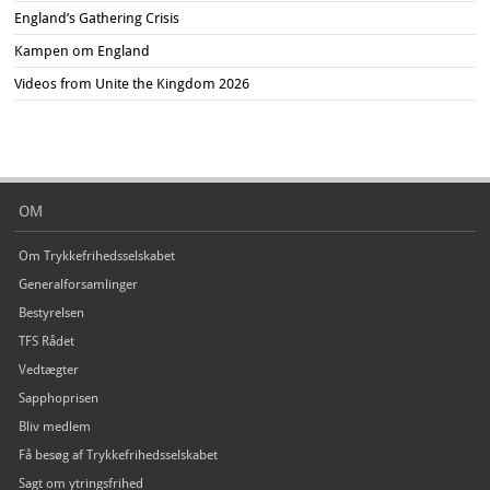
England’s Gathering Crisis
Kampen om England
Videos from Unite the Kingdom 2026
OM
Om Trykkefrihedsselskabet
Generalforsamlinger
Bestyrelsen
TFS Rådet
Vedtægter
Sapphoprisen
Bliv medlem
Få besøg af Trykkefrihedsselskabet
Sagt om ytringsfrihed