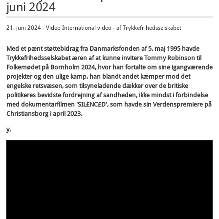
juni 2024
21. juni 2024 - Video International video - af Trykkefrihedsselskabet
Med et pænt støttebidrag fra Danmarksfonden af 5. maj 1995 havde
Trykkefrihedsselskabet æren af at kunne invitere Tommy Robinson til
Folkemødet på Bornholm 2024, hvor han fortalte om sine igangværende
projekter og den ulige kamp, han blandt andet kæmper mod det
engelske retsvæsen, som tilsyneladende dækker over de britiske
politikeres bevidste fordrejning af sandheden, ikke mindst i forbindelse
med dokumentarfilmen 'SIL£NC£D', som havde sin Verdenspremiere på
Christiansborg i april 2023.
y.