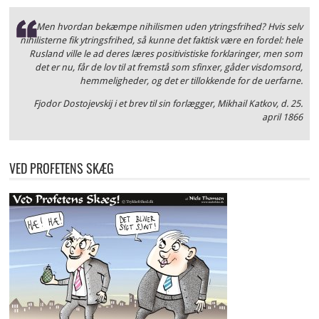
Men hvordan bekæmpe nihilismen uden ytringsfrihed? Hvis selv
nihilisterne fik ytringsfrihed, så kunne det faktisk være en fordel: hele
Rusland ville le ad deres læres positivistiske forklaringer, men som
det er nu, får de lov til at fremstå som sfinxer, gåder visdomsord,
hemmeligheder, og det er tillokkende for de uerfarne.
Fjodor Dostojevskij i et brev til sin forlægger, Mikhail Katkov, d. 25.
april 1866
VED PROFETENS SKÆG