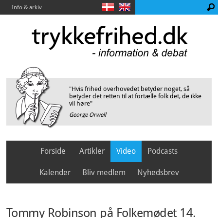
Info & arkiv
"Hvis frihed overhovedet betyder noget, så
betyder det retten til at fortælle folk det, de ikke
vil høre"
George Orwell
Forside
Artikler
Video
Podcasts
Kalender
Bliv medlem
Nyhedsbrev
Tommy Robinson på Folkemødet 14.