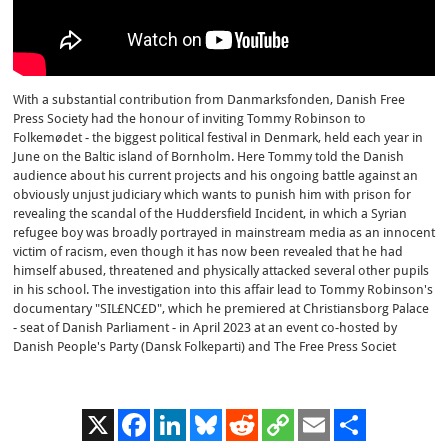
With a substantial contribution from Danmarksfonden, Danish Free
Press Society had the honour of inviting Tommy Robinson to
Folkemødet - the biggest political festival in Denmark, held each year in
June on the Baltic island of Bornholm. Here Tommy told the Danish
audience about his current projects and his ongoing battle against an
obviously unjust judiciary which wants to punish him with prison for
revealing the scandal of the Huddersfield Incident, in which a Syrian
refugee boy was broadly portrayed in mainstream media as an innocent
victim of racism, even though it has now been revealed that he had
himself abused, threatened and physically attacked several other pupils
in his school. The investigation into this affair lead to Tommy Robinson's
documentary "SIL£NC£D", which he premiered at Christiansborg Palace
- seat of Danish Parliament - in April 2023 at an event co-hosted by
Danish People's Party (Dansk Folkeparti) and The Free Press Societ
X
Facebook
LinkedIn
Bluesky
Reddit
Copy
Email
Share
Link