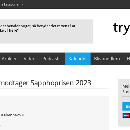
lle kategorier
et betyder noget, så betyder det retten til at
kke vil høre"
Artikler
Video
Podcasts
Kalender
Bliv medlem
N
modtager Sapphoprisen 2023
Meld
Støt
Bl
64 København K
r