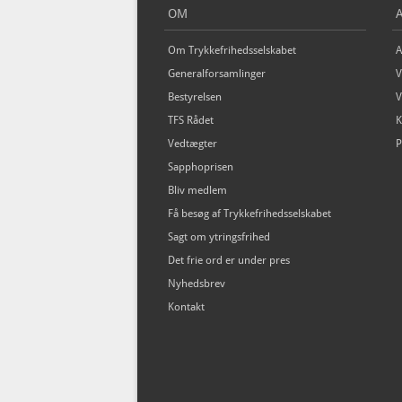
OM
Om Trykkefrihedsselskabet
A
Generalforsamlinger
V
Bestyrelsen
V
TFS Rådet
K
Vedtægter
P
Sapphoprisen
Bliv medlem
Få besøg af Trykkefrihedsselskabet
Sagt om ytringsfrihed
Det frie ord er under pres
Nyhedsbrev
Kontakt