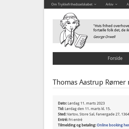
Om Trykkefrihedsselskabet
Arkiv
A
"Hvis frihed overhoved
fortælle folk det, de i
George Orwell
Forside
Thomas Aastrup Rømer 
Dato:
Lørdag 11. marts 2023
Tid:
Lørdag den 11. marts kl. 15.
Sted:
Vartov, Store Sal, Farvergade 27, 13
Entré:
Fri entré
Tilmelding og betaling:
Online booking he