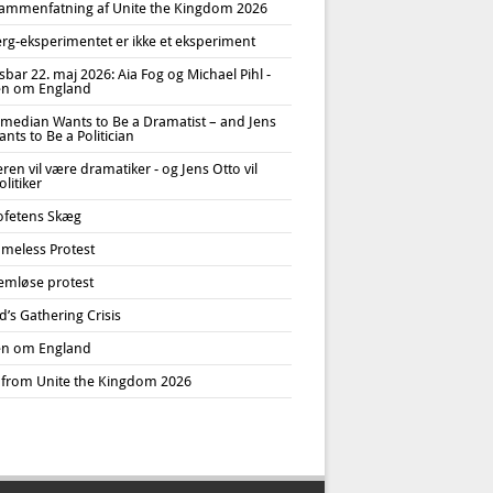
ammenfatning af Unite the Kingdom 2026
erg-eksperimentet er ikke et eksperiment
bar 22. maj 2026: Aia Fog og Michael Pihl -
n om England
median Wants to Be a Dramatist – and Jens
nts to Be a Politician
en vil være dramatiker - og Jens Otto vil
litiker
ofetens Skæg
meless Protest
emløse protest
’s Gathering Crisis
n om England
 from Unite the Kingdom 2026