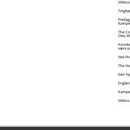
Videos
Tingbj
Fredags
Kampe
The Co
Otto Wa
Komiker
være po
Ved Pr
The Ho
Den hj
England
Kampe
Videos