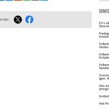
SENES
os her:
EU's s
Demokr
Fredag
Kristen
Folkem
Vesten 
Folkem
forlade
Folkem
Naivite
Tommy 
Igen. H
Den an
ytring
Institu
Ved Pr