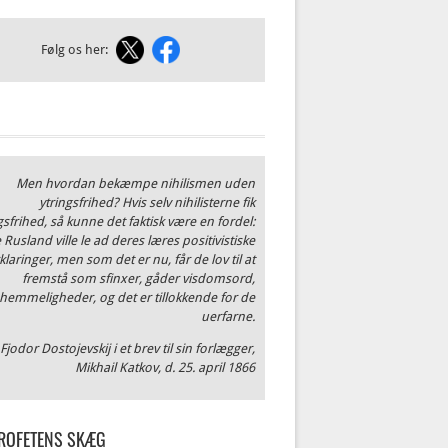
Følg os her:
Men hvordan bekæmpe nihilismen uden
ytringsfrihed? Hvis selv nihilisterne fik
gsfrihed, så kunne det faktisk være en fordel:
 Rusland ville le ad deres læres positivistiske
klaringer, men som det er nu, får de lov til at
fremstå som sfinxer, gåder visdomsord,
hemmeligheder, og det er tillokkende for de
uerfarne.
Fjodor Dostojevskij i et brev til sin forlægger,
Mikhail Katkov, d. 25. april 1866
ROFETENS SKÆG