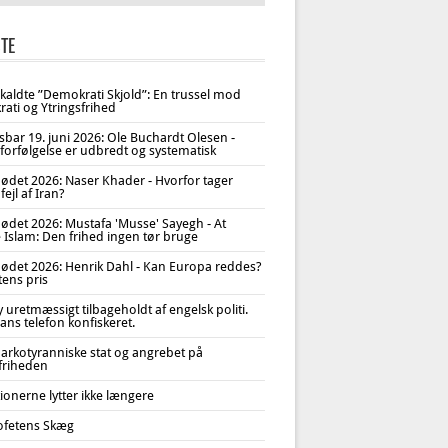
TE
åkaldte ”Demokrati Skjold”: En trussel mod
ati og Ytringsfrihed
sbar 19. juni 2026: Ole Buchardt Olesen -
forfølgelse er udbredt og systematisk
ødet 2026: Naser Khader - Hvorfor tager
fejl af Iran?
ødet 2026: Mustafa 'Musse' Sayegh - At
 Islam: Den frihed ingen tør bruge
ødet 2026: Henrik Dahl - Kan Europa reddes?
tens pris
uretmæssigt tilbageholdt af engelsk politi.
ans telefon konfiskeret.
arkotyranniske stat og angrebet på
sfriheden
tionerne lytter ikke længere
ofetens Skæg