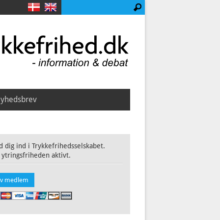
yhedsbrev
 dig ind i Trykkefrihedsselskabet.
 ytringsfriheden aktivt.
iv medlem