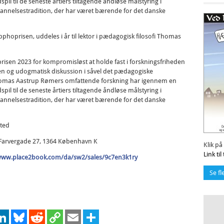
spil til de seneste årtiers tiltagende åndløse målstyring i
nnelsestradition, der har været bærende for det danske
pphoprisen, uddeles i år til lektor i pædagogisk filosofi Thomas
en 2023 for kompromisløst at holde fast i forskningsfriheden
 åben og udogmatisk diskussion i såvel det pædagogiske
homas Aastrup Rømers omfattende forskning har igennem en
spil til de seneste årtiers tiltagende åndløse målstyring i
nnelsestradition, der har været bærende for det danske
sted
l, Farvergade 27, 1364 København K
Klik på
Link ti
/www.place2book.com/da/sw2/sales/9c7en3k1ry
Se fl
cebook
LinkedIn
Bluesky
Reddit
Copy
Email
Share
Link