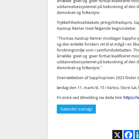
årrække givet og giver fortsat kvalificeret mod
uddannelsessystemet på bekostning af den da
demokrati og folkestyre.
Trykkefrihedsselskabets ytringsfrihedspris, Sa
Aastrup Rømer med følgende begrundelse:
"Thomas Aastrup Rømer modtager Sappho-pris
og den enkelte forskers ret til at indgå i en
forskningsmiljø som i samfundsdebatten. T
årrække givet og giver fortsat kvalificeret mod
uddannelsessystemet på bekostning af den da
demokrati og folkestyre."
Overrækkelsen af Sapphoprisen 2023 finder 
lørdag den 11. marts kl. 15 i Vartov, Store Sa
Fri entré ved tilmelding via dette link:
https:/
Kalender oversigt
X
Fa