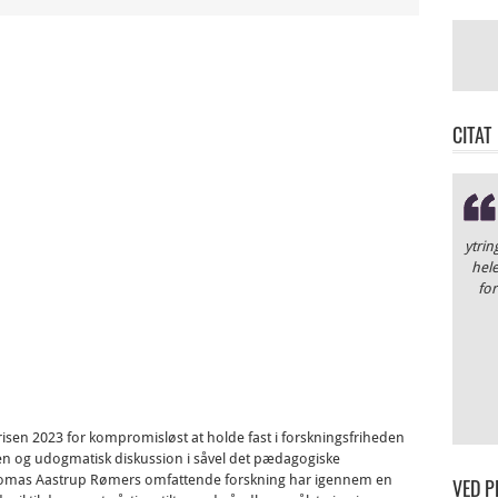
CITAT
ytrin
hele
for
n 2023 for kompromisløst at holde fast i forskningsfriheden
 åben og udogmatisk diskussion i såvel det pædagogiske
homas Aastrup Rømers omfattende forskning har igennem en
VED P