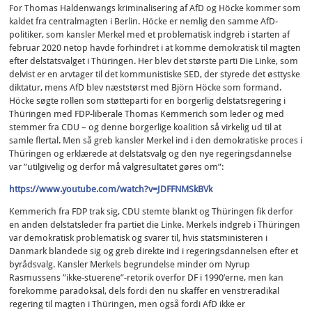
For Thomas Haldenwangs kriminalisering af AfD og Höcke kommer som
kaldet fra centralmagten i Berlin. Höcke er nemlig den samme AfD-
politiker, som kansler Merkel med et problematisk indgreb i starten af
februar 2020 netop havde forhindret i at komme demokratisk til magten
efter delstatsvalget i Thüringen. Her blev det største parti Die Linke, som
delvist er en arvtager til det kommunistiske SED, der styrede det østtyske
diktatur, mens AfD blev næststørst med Björn Höcke som formand.
Höcke søgte rollen som støtteparti for en borgerlig delstatsregering i
Thüringen med FDP-liberale Thomas Kemmerich som leder og med
stemmer fra CDU – og denne borgerlige koalition så virkelig ud til at
samle flertal. Men så greb kansler Merkel ind i den demokratiske proces i
Thüringen og erklærede at delstatsvalg og den nye regeringsdannelse
var ”utilgivelig og derfor må valgresultatet gøres om”:
https://www.youtube.com/watch?v=JDFFNMSkBVk
Kemmerich fra FDP trak sig, CDU stemte blankt og Thüringen fik derfor
en anden delstatsleder fra partiet die Linke. Merkels indgreb i Thüringen
var demokratisk problematisk og svarer til, hvis statsministeren i
Danmark blandede sig og greb direkte ind i regeringsdannelsen efter et
byrådsvalg. Kansler Merkels begrundelse minder om Nyrup
Rasmussens ”ikke-stuerene”-retorik overfor DF i 1990’erne, men kan
forekomme paradoksal, dels fordi den nu skaffer en venstreradikal
regering til magten i Thüringen, men også fordi AfD ikke er