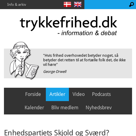
Info & arkiv
"Hvis frihed overhovedet betyder noget, så
betyder det retten til at fortælle folk det, de ikke
vil høre"
George Orwell
Forside
Artikler
Video
Podcasts
Kalender
Bliv medlem
Nyhedsbrev
Enhedspartiets Skjold og Sværd?