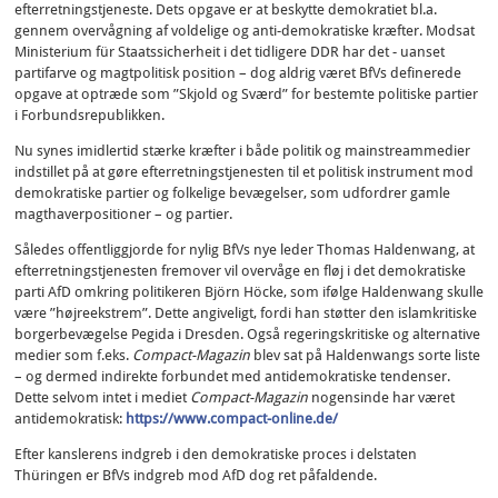
efterretningstjeneste. Dets opgave er at beskytte demokratiet bl.a.
gennem overvågning af voldelige og anti-demokratiske kræfter. Modsat
Ministerium für Staatssicherheit i det tidligere DDR har det - uanset
partifarve og magtpolitisk position – dog aldrig været BfVs definerede
opgave at optræde som ”Skjold og Sværd” for bestemte politiske partier
i Forbundsrepublikken.
Nu synes imidlertid stærke kræfter i både politik og mainstreammedier
indstillet på at gøre efterretningstjenesten til et politisk instrument mod
demokratiske partier og folkelige bevægelser, som udfordrer gamle
magthaverpositioner – og partier.
Således offentliggjorde for nylig BfVs nye leder Thomas Haldenwang, at
efterretningstjenesten fremover vil overvåge en fløj i det demokratiske
parti AfD omkring politikeren Björn Höcke, som ifølge Haldenwang skulle
være ”højreekstrem”. Dette angiveligt, fordi han støtter den islamkritiske
borgerbevægelse Pegida i Dresden. Også regeringskritiske og alternative
medier som f.eks.
Compact-Magazin
blev sat på Haldenwangs sorte liste
– og dermed indirekte forbundet med antidemokratiske tendenser.
Dette selvom intet i mediet
Compact-Magazin
nogensinde har været
antidemokratisk:
https://www.compact-online.de/
Efter kanslerens indgreb i den demokratiske proces i delstaten
Thüringen er BfVs indgreb mod AfD dog ret påfaldende.