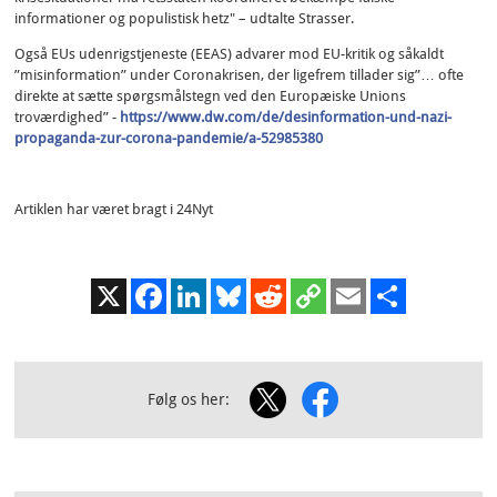
informationer og populistisk hetz" – udtalte Strasser.
Også EUs udenrigstjeneste (EEAS) advarer mod EU-kritik og såkaldt
”misinformation” under Coronakrisen, der ligefrem tillader sig”… ofte
direkte at sætte spørgsmålstegn ved den Europæiske Unions
troværdighed” -
https://www.dw.com/de/desinformation-und-nazi-
propaganda-zur-corona-pandemie/a-52985380
Artiklen har været bragt i 24Nyt
X
Facebook
LinkedIn
Bluesky
Reddit
Copy
Email
Share
Link
Følg os her: