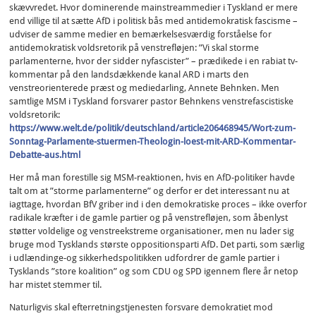
skævvredet. Hvor dominerende mainstreammedier i Tyskland er mere
end villige til at sætte AfD i politisk bås med antidemokratisk fascisme –
udviser de samme medier en bemærkelsesværdig forståelse for
antidemokratisk voldsretorik på venstrefløjen: ”Vi skal storme
parlamenterne, hvor der sidder nyfascister” – prædikede i en rabiat tv-
kommentar på den landsdækkende kanal ARD i marts den
venstreorienterede præst og mediedarling, Annete Behnken. Men
samtlige MSM i Tyskland forsvarer pastor Behnkens venstrefascistiske
voldsretorik:
https://www.welt.de/politik/deutschland/article206468945/Wort-zum-
Sonntag-Parlamente-stuermen-Theologin-loest-mit-ARD-Kommentar-
Debatte-aus.html
Her må man forestille sig MSM-reaktionen, hvis en AfD-politiker havde
talt om at ”storme parlamenterne” og derfor er det interessant nu at
iagttage, hvordan BfV griber ind i den demokratiske proces – ikke overfor
radikale kræfter i de gamle partier og på venstrefløjen, som åbenlyst
støtter voldelige og venstreekstreme organisationer, men nu lader sig
bruge mod Tysklands største oppositionsparti AfD. Det parti, som særlig
i udlændinge-og sikkerhedspolitikken udfordrer de gamle partier i
Tysklands ”store koalition” og som CDU og SPD igennem flere år netop
har mistet stemmer til.
Naturligvis skal efterretningstjenesten forsvare demokratiet mod