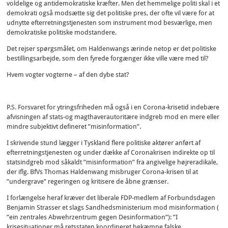
voldelige og antidemokratiske kræfter. Men det hemmelige politi skal i et
demokrati også modsætte sig det politiske pres, der ofte vil være for at
udnytte efterretningstjenesten som instrument mod besværlige, men
demokratiske politiske modstandere.
Det rejser spørgsmålet, om Haldenwangs ærinde netop er det politiske
bestillingsarbejde, som den fyrede forgænger ikke ville være med til?
Hvem vogter vogterne – af den dybe stat?
P.S. Forsvaret for ytringsfriheden må også i en Corona-krisetid indebære
afvisningen af stats-og magthaverautoritære indgreb mod en mere eller
mindre subjektivt defineret ”misinformation”.
I skrivende stund lægger i Tyskland flere politiske aktører anført af
efterretningstjenesten og under dække af Coronakrisen indirekte op til
statsindgreb mod såkaldt ”misinformation” fra angivelige højreradikale,
der iflg. BfVs Thomas Haldenwang misbruger Corona-krisen til at
”undergrave” regeringen og kritisere de åbne grænser.
I forlængelse heraf kræver det liberale FDP-medlem af Forbundsdagen
Benjamin Strasser et slags Sandhedsministerium mod misinformation (
”ein zentrales Abwehrzentrum gegen Desinformation”): ”I
krisesituationer må retsstaten koordineret bekæmpe falske