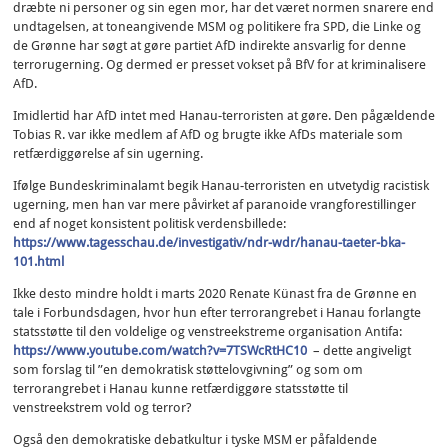
dræbte ni personer og sin egen mor, har det været normen snarere end
undtagelsen, at toneangivende MSM og politikere fra SPD, die Linke og
de Grønne har søgt at gøre partiet AfD indirekte ansvarlig for denne
terrorugerning. Og dermed er presset vokset på BfV for at kriminalisere
AfD.
Imidlertid har AfD intet med Hanau-terroristen at gøre. Den pågældende
Tobias R. var ikke medlem af AfD og brugte ikke AfDs materiale som
retfærdiggørelse af sin ugerning.
Ifølge Bundeskriminalamt begik Hanau-terroristen en utvetydig racistisk
ugerning, men han var mere påvirket af paranoide vrangforestillinger
end af noget konsistent politisk verdensbillede:
https://www.tagesschau.de/investigativ/ndr-wdr/hanau-taeter-bka-
101.html
Ikke desto mindre holdt i marts 2020 Renate Künast fra de Grønne en
tale i Forbundsdagen, hvor hun efter terrorangrebet i Hanau forlangte
statsstøtte til den voldelige og venstreekstreme organisation Antifa:
https://www.youtube.com/watch?v=7TSWcRtHC10
– dette angiveligt
som forslag til ”en demokratisk støttelovgivning” og som om
terrorangrebet i Hanau kunne retfærdiggøre statsstøtte til
venstreekstrem vold og terror?
Også den demokratiske debatkultur i tyske MSM er påfaldende