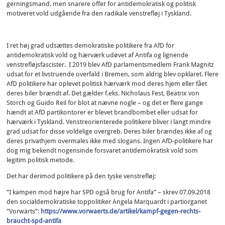
gerningsmand, men snarere offer for antidemokratisk og politisk
motiveret vold udgående fra den radikale venstrefløj i Tyskland.
I ret høj grad udsættes demokratiske politikere fra AfD for
antidemokratisk vold og hærværk udøvet af Antifa og lignende
venstrefløjsfascister. I 2019 blev AfD parlamentsmedlem Frank Magnitz
udsat for et livstruende overfald i Bremen, som aldrig blev opklaret. Flere
AfD politikere har oplevet politisk hærværk mod deres hjem eller fået
deres biler brændt af. Det gælder f.eks. Nicholaus Fest, Beatrix von
Storch og Guido Reil for blot at nævne nogle – og det er flere gange
hændt at AfD partikontorer er blevet brandbombet eller udsat for
hærværk i Tyskland. Venstreorienterede politikere bliver i langt mindre
grad udsat for disse voldelige overgreb. Deres biler brændes ikke af og
deres privathjem overmales ikke med slogans. Ingen AfD-politikere har
dog mig bekendt nogensinde forsvaret antidemokratisk vold som
legitim politisk metode.
Det har derimod politikere på den tyske venstrefløj:
”I kampen mod højre har SPD også brug for Antifa” – skrev 07.09.2018
den socialdemokratiske toppolitiker Angela Marquardt i partiorganet
”Vorwärts”:
https://www.vorwaerts.de/artikel/kampf-gegen-rechts-
braucht-spd-antifa