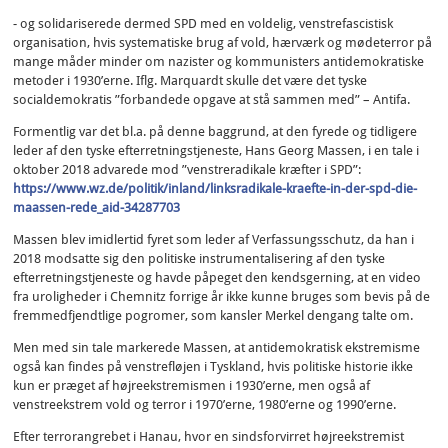
- og solidariserede dermed SPD med en voldelig, venstrefascistisk
organisation, hvis systematiske brug af vold, hærværk og mødeterror på
mange måder minder om nazister og kommunisters antidemokratiske
metoder i 1930’erne. Iflg. Marquardt skulle det være det tyske
socialdemokratis ”forbandede opgave at stå sammen med” – Antifa.
Formentlig var det bl.a. på denne baggrund, at den fyrede og tidligere
leder af den tyske efterretningstjeneste, Hans Georg Massen, i en tale i
oktober 2018 advarede mod ”venstreradikale kræfter i SPD”:
https://www.wz.de/politik/inland/linksradikale-kraefte-in-der-spd-die-
maassen-rede_aid-34287703
Massen blev imidlertid fyret som leder af Verfassungsschutz, da han i
2018 modsatte sig den politiske instrumentalisering af den tyske
efterretningstjeneste og havde påpeget den kendsgerning, at en video
fra uroligheder i Chemnitz forrige år ikke kunne bruges som bevis på de
fremmedfjendtlige pogromer, som kansler Merkel dengang talte om.
Men med sin tale markerede Massen, at antidemokratisk ekstremisme
også kan findes på venstrefløjen i Tyskland, hvis politiske historie ikke
kun er præget af højreekstremismen i 1930’erne, men også af
venstreekstrem vold og terror i 1970’erne, 1980’erne og 1990’erne.
Efter terrorangrebet i Hanau, hvor en sindsforvirret højreekstremist