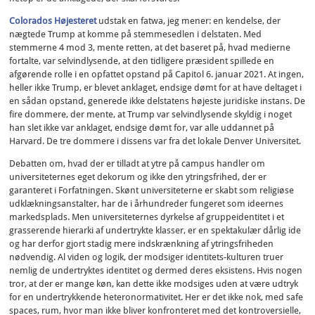
Colorados Højesteret
udstak en fatwa, jeg mener: en kendelse, der
nægtede Trump at komme på stemmesedlen i delstaten. Med
stemmerne 4 mod 3, mente retten, at det baseret på, hvad medierne
fortalte, var selvindlysende, at den tidligere præsident spillede en
afgørende rolle i en opfattet opstand på Capitol 6. januar 2021. At ingen,
heller ikke Trump, er blevet anklaget, endsige dømt for at have deltaget i
en sådan opstand, generede ikke delstatens højeste juridiske instans. De
fire dommere, der mente, at Trump var selvindlysende skyldig i noget
han slet ikke var anklaget, endsige dømt for, var alle uddannet på
Harvard. De tre dommere i dissens var fra det lokale Denver Universitet.
Debatten om, hvad der er tilladt at ytre på campus handler om
universiteternes eget dekorum og ikke den ytringsfrihed, der er
garanteret i Forfatningen. Skønt universiteterne er skabt som religiøse
udklækningsanstalter, har de i århundreder fungeret som ideernes
markedsplads. Men universiteternes dyrkelse af gruppeidentitet i et
grasserende hierarki af undertrykte klasser, er en spektakulær dårlig ide
og har derfor gjort stadig mere indskrænkning af ytringsfriheden
nødvendig. Al viden og logik, der modsiger identitets-kulturen truer
nemlig de undertryktes identitet og dermed deres eksistens. Hvis nogen
tror, at der er mange køn, kan dette ikke modsiges uden at være udtryk
for en undertrykkende heteronormativitet. Her er det ikke nok, med safe
spaces, rum, hvor man ikke bliver konfronteret med det kontroversielle,