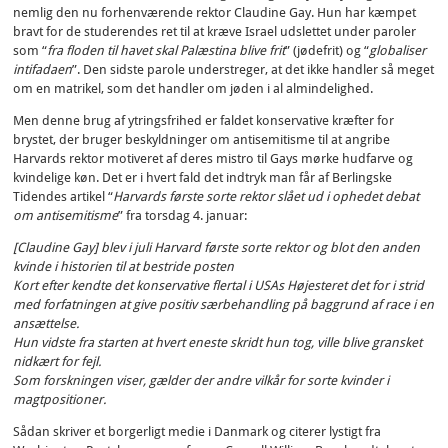
nemlig den nu forhenværende rektor Claudine Gay. Hun har kæmpet
bravt for de studerendes ret til at kræve Israel udslettet under paroler
som “
fra floden til havet skal Palæstina blive frit
” (jødefrit) og “
globaliser
intifadaen
”. Den sidste parole understreger, at det ikke handler så meget
om en matrikel, som det handler om jøden i al almindelighed.
Men denne brug af ytringsfrihed er faldet konservative kræfter for
brystet, der bruger beskyldninger om antisemitisme til at angribe
Harvards rektor motiveret af deres mistro til Gays mørke hudfarve og
kvindelige køn. Det er i hvert fald det indtryk man får af Berlingske
Tidendes artikel “
Harvards første sorte rektor slået ud i ophedet debat
om antisemitisme
” fra torsdag 4. januar:
[Claudine Gay] blev i juli Harvard første sorte rektor og blot den anden
kvinde i historien til at bestride posten
Kort efter kendte det konservative flertal i USAs Højesteret det for i strid
med forfatningen at give positiv særbehandling på baggrund af race i en
ansættelse.
Hun vidste fra starten at hvert eneste skridt hun tog, ville blive gransket
nidkært for fejl.
Som forskningen viser, gælder der andre vilkår for sorte kvinder i
magtpositioner.
Sådan skriver et borgerligt medie i Danmark og citerer lystigt fra