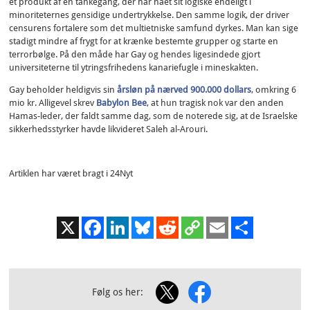
et produkt af en tankegang, der har nået sit logiske endeligt i
minoriteternes gensidige undertrykkelse. Den samme logik, der driver
censurens fortalere som det multietniske samfund dyrkes. Man kan sige
stadigt mindre af frygt for at krænke bestemte grupper og starte en
terrorbølge. På den måde har Gay og hendes ligesindede gjort
universiteterne til ytringsfrihedens kanariefugle i mineskakten.
Gay beholder heldigvis sin
årsløn på nærved 900.000 dollars
, omkring 6
mio kr. Alligevel skrev
Babylon Bee
, at hun tragisk nok var den anden
Hamas-leder, der faldt samme dag, som de noterede sig, at de Israelske
sikkerhedsstyrker havde likvideret Saleh al-Arouri.
Artiklen har været bragt i 24Nyt
X
Facebook
LinkedIn
Bluesky
Reddit
Copy
Email
Share
Link
Følg os her: