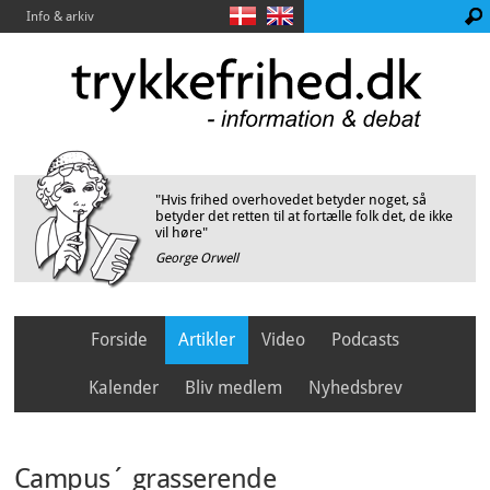
Info & arkiv
"Hvis frihed overhovedet betyder noget, så
betyder det retten til at fortælle folk det, de ikke
vil høre"
George Orwell
Forside
Artikler
Video
Podcasts
Kalender
Bliv medlem
Nyhedsbrev
Campus´ grasserende