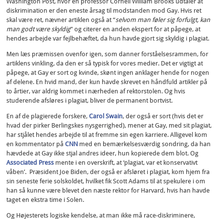
Washington Post, hvor en professor Cornell William Brooks udtaler at
diskrimination er den eneste årsag til modstanden mod Gay. Hvis ret
skal være ret, nævner artiklen også at “
selvom man føler sig forfulgt, kan
man godt være skyldig
” og citerer en anden ekspert for at påpege, at
hendes arbejde var fejlbehæftet, da hun havde gjort sig skyldig i plagiat.
Men læs præmissen ovenfor igen, som danner forståelsesrammen, for
artiklens vinkling, da den er så typisk for vores medier. Det er vigtigt at
påpege, at Gay er sort og kvinde, skønt ingen anklager hende for nogen
af delene. En hvid mand, der kun havde skrevet en håndfuld artikler på
to årtier, var aldrig kommet i nærheden af rektorstolen. Og hvis
studerende afsløres i plagiat, bliver de permanent bortvist.
En af de plagierede forskere,
Carol Swain
, der også er sort (hvis det er
hvad der pirker Berlingskes nysgerrighed), mener at Gay, med sit plagiat,
har stjålet hendes arbejde til at fremme sin egen karriere. Alligevel kom
en kommentator på
CNN
med en bemærkelsesværdig sondring, da han
hævdede at Gay ikke stjal andres ideer, hun kopierede dem blot. Og
Associated Press
mente i en overskrift, at ‘plagiat, var et konservativt
våben’. Præsident Joe Biden, der også er afsløret i plagiat, kom hjem fra
sin seneste ferie solskoldet, hvilket fik Scott Adams til at spekulere i om
han så kunne være blevet den næste rektor for Harvard, hvis han havde
taget en ekstra time i Solen.
Og Højesterets logiske kendelse, at man ikke må race-diskriminere,