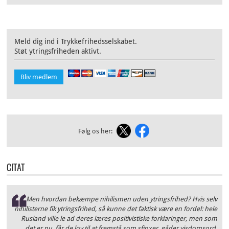
Meld dig ind i Trykkefrihedsselskabet.
Støt ytringsfriheden aktivt.
Bliv medlem
Følg os her:
CITAT
Men hvordan bekæmpe nihilismen uden ytringsfrihed? Hvis selv
nihilisterne fik ytringsfrihed, så kunne det faktisk være en fordel: hele
Rusland ville le ad deres læres positivistiske forklaringer, men som
det er nu, får de lov til at fremstå som sfinxer, gåder visdomsord,