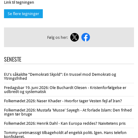
Link til tegningen
Se flere tegninger
Følg os her:
SENESTE
EU's såkaldte ”Demokrati Skjold”: En trussel mod Demokrati og
Ytringsfrihed
Fredagsbar 19. juni 2026: Ole Buchardt Olesen - Kristenforfølgelse er
udbredt og systematisk
Folkemødet 2026: Naser Khader - Hvorfor tager Vesten fejl af Iran?
Folkemødet 2026: Mustafa 'Musse' Sayegh - At forlade Islam: Den frihed
ingen tør bruge
Folkemødet 2026: Henrik Dahl - Kan Europa reddes? Naivitetens pris
Tommy uretmæssigt tilbageholdt af engelsk politi. Igen. Hans telefon
konfiskeret.