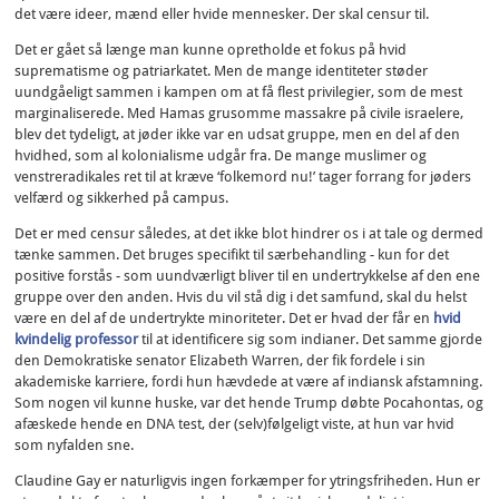
det være ideer, mænd eller hvide mennesker. Der skal censur til.
Det er gået så længe man kunne opretholde et fokus på hvid
suprematisme og patriarkatet. Men de mange identiteter støder
uundgåeligt sammen i kampen om at få flest privilegier, som de mest
marginaliserede. Med Hamas grusomme massakre på civile israelere,
blev det tydeligt, at jøder ikke var en udsat gruppe, men en del af den
hvidhed, som al kolonialisme udgår fra. De mange muslimer og
venstreradikales ret til at kræve ‘folkemord nu!’ tager forrang for jøders
velfærd og sikkerhed på campus.
Det er med censur således, at det ikke blot hindrer os i at tale og dermed
tænke sammen. Det bruges specifikt til særbehandling - kun for det
positive forstås - som uundværligt bliver til en undertrykkelse af den ene
gruppe over den anden. Hvis du vil stå dig i det samfund, skal du helst
være en del af de undertrykte minoriteter. Det er hvad der får en
hvid
kvindelig professor
til at identificere sig som indianer. Det samme gjorde
den Demokratiske senator Elizabeth Warren, der fik fordele i sin
akademiske karriere, fordi hun hævdede at være af indiansk afstamning.
Som nogen vil kunne huske, var det hende Trump døbte Pocahontas, og
afæskede hende en DNA test, der (selv)følgeligt viste, at hun var hvid
som nyfalden sne.
Claudine Gay er naturligvis ingen forkæmper for ytringsfriheden. Hun er