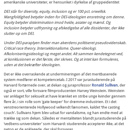
amerikanske universiteter, er hensunket i dyrkelse af gruppeidentitet
DEI står for diversity, equity, inclusion og er 100 pct. orwellsk.
Mangfoldighed betyder inden for DEI-ideologien ensretning om denne.
Equity betyder diskrimination imod hvide, asiater og mænd. Og
inclusion betyder udfrysning og afskedigelse af alle dissidenter, der ikke
slutter op om DEI.
Under DEI-paraplyen finder man alverdens politiseret pseudovidenskab.
Critical race theory. Intersektionalisme. Queer-ideologi.
Afkoloniseringsideologi og meget andet. Alt sammen kendetegnet ved,
at konklusionen er det første, der skrives. Og at intet kan formuleres,
uden at det bekræfter ideologien.
Det er ikke overraskende at undermineringen af det meritbaserede
system medfører et kompetencetab. I 2017 var jurastuderende på
Harvard fortørnede over, at dekan og juraprofessor
Ronald Sullivan
, der
også er sort, ville forsvare filmproducenten Harvey Weinstein. Weinstein
var anklaget for seksuelt at have krænket en stribe unge kvinder gennem
flere år, i sin rolle som ‘gate keeper’ for drømme-industrien. Et i det
venstreorienterede Hollywood velkendt fænomen, kaldet ‘the casting
couch’. Sullivans hjem blev udsat for vandalisme, og han endte med at
trække sig som dekan. Således er mentaliteten blandt jurastuderende på
‘vedbens-universiteter’ som Harvard: studerende accepterer ikke, at det
netop er de anklagede, der skal forsvares.