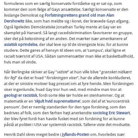
formuleres som en særlig konservativ forståelse og er sat op, som
kommer den som følge af Gays ansættelse. Særligt konservativ er den
livslange Demokrat og
Forfatningsrettens grand old man Alan
Dershowitz
ikke, som han meldte sig i koret, der krævede Gays afgang.
Også ligeledes Demokratiske Jonathan Turley mente at Gay var en
skamplet på Harvard. Så langt racediskrimination favoriserer en gruppe,
sker det på bekostning af en anden. Det mærker især amerikanere af
asiatisk oprindelse
, der skal leve op til de strengeste krav, for at kunne
studere. Dette gøres af hensyn til ideen om, at ‘campus’, skal ligne et
racialt tværsnit af USA. Sådan sammensætter man ikke et basketballhold,
hvis man vil vinde.
Når Berlingske skriver at Gay “
vidste
” at hun ville blive “
gransket nidkært
for fejl
” da det er hvad “
forskningen viser
”, har de allerede konkluderet,
at der er sinistre motiver bag presset om at fyre hende. Men forskningen
viser ingenlunde, hvad Gay tror hun ved, med mindre man tror at
geologi er racistisk
, fordi sorte ikke tør holde en stenhammer. Og at
matematik er en ‘
skjult hvid suprematisme
’, som del af et ‘eurocentrisk
pensum’. Det er nemlig standarden for den type forskning, som den
bedrives af folk, som den førhen højt anerkendte
sociolog Eric Stewart
,
der blev fyret fordi han havde fusket med sin forskning for at kunne
påstå at politiet i USA var systemisk racistisk. Tallene viste det modsatte.
Henrik Dahl skrev meget bedre i
Jyllands-Posten
om, hvorledes især