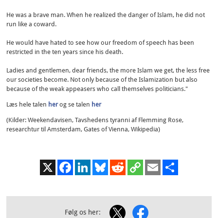
He was a brave man. When he realized the danger of Islam, he did not
run like a coward.
He would have hated to see how our freedom of speech has been
restricted in the ten years since his death.
Ladies and gentlemen, dear friends, the more Islam we get, the less free
our societies become. Not only because of the Islamization but also
because of the weak appeasers who call themselves politicians."
Læs hele talen
her
og se talen
her
(Kilder: Weekendavisen, Tavshedens tyranni af Flemming Rose,
researchtur til Amsterdam, Gates of Vienna, Wikipedia)
X
Facebook
LinkedIn
Bluesky
Reddit
Copy
Email
Share
Link
Følg os her: