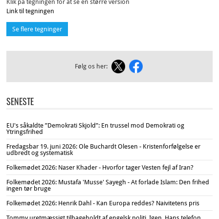
Klik på tegningen for at se en større version
Link til tegningen
Se flere tegninger
Følg os her:
SENESTE
EU's såkaldte ”Demokrati Skjold”: En trussel mod Demokrati og
Ytringsfrihed
Fredagsbar 19. juni 2026: Ole Buchardt Olesen - Kristenforfølgelse er
udbredt og systematisk
Folkemødet 2026: Naser Khader - Hvorfor tager Vesten fejl af Iran?
Folkemødet 2026: Mustafa 'Musse' Sayegh - At forlade Islam: Den frihed
ingen tør bruge
Folkemødet 2026: Henrik Dahl - Kan Europa reddes? Naivitetens pris
Tommy uretmæssigt tilbageholdt af engelsk politi. Igen. Hans telefon