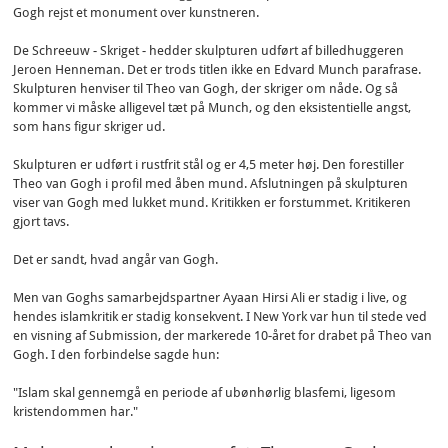
Gogh rejst et monument over kunstneren.
De Schreeuw - Skriget - hedder skulpturen udført af billedhuggeren
Jeroen Henneman. Det er trods titlen ikke en Edvard Munch parafrase.
Skulpturen henviser til Theo van Gogh, der skriger om nåde. Og så
kommer vi måske alligevel tæt på Munch, og den eksistentielle angst,
som hans figur skriger ud.
Skulpturen er udført i rustfrit stål og er 4,5 meter høj. Den forestiller
Theo van Gogh i profil med åben mund. Afslutningen på skulpturen
viser van Gogh med lukket mund. Kritikken er forstummet. Kritikeren
gjort tavs.
Det er sandt, hvad angår van Gogh.
Men van Goghs samarbejdspartner Ayaan Hirsi Ali er stadig i live, og
hendes islamkritik er stadig konsekvent. I New York var hun til stede ved
en visning af Submission, der markerede 10-året for drabet på Theo van
Gogh. I den forbindelse sagde hun:
"Islam skal gennemgå en periode af ubønhørlig blasfemi, ligesom
kristendommen har."