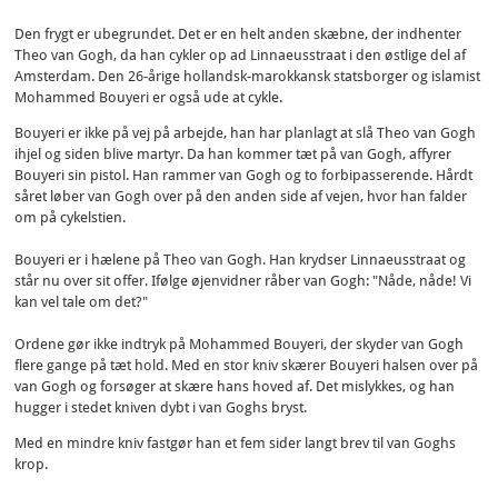
Den frygt er ubegrundet. Det er en helt anden skæbne, der indhenter
Theo van Gogh, da han cykler op ad Linnaeusstraat i den østlige del af
Amsterdam. Den 26-årige hollandsk-marokkansk statsborger og islamist
Mohammed Bouyeri er også ude at cykle.
Bouyeri er ikke på vej på arbejde, han har planlagt at slå Theo van Gogh
ihjel og siden blive martyr. Da han kommer tæt på van Gogh, affyrer
Bouyeri sin pistol. Han rammer van Gogh og to forbipasserende. Hårdt
såret løber van Gogh over på den anden side af vejen, hvor han falder
om på cykelstien.
Bouyeri er i hælene på Theo van Gogh. Han krydser Linnaeusstraat og
står nu over sit offer. Ifølge øjenvidner råber van Gogh: "Nåde, nåde! Vi
kan vel tale om det?"
Ordene gør ikke indtryk på Mohammed Bouyeri, der skyder van Gogh
flere gange på tæt hold. Med en stor kniv skærer Bouyeri halsen over på
van Gogh og forsøger at skære hans hoved af. Det mislykkes, og han
hugger i stedet kniven dybt i van Goghs bryst.
Med en mindre kniv fastgør han et fem sider langt brev til van Goghs
krop.