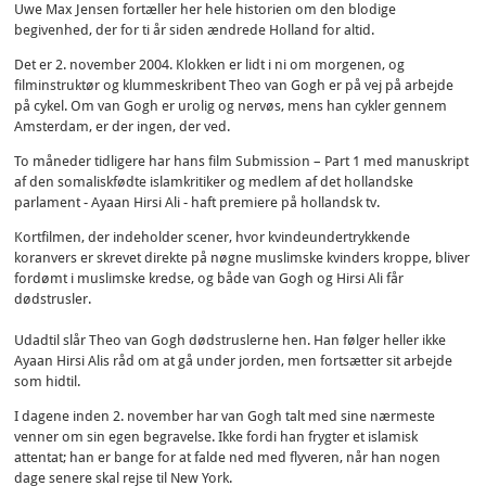
Uwe Max Jensen fortæller her hele historien om den blodige
begivenhed, der for ti år siden ændrede Holland for altid.
Det er 2. november 2004. Klokken er lidt i ni om morgenen, og
filminstruktør og klummeskribent Theo van Gogh er på vej på arbejde
på cykel. Om van Gogh er urolig og nervøs, mens han cykler gennem
Amsterdam, er der ingen, der ved.
To måneder tidligere har hans film Submission – Part 1 med manuskript
af den somaliskfødte islamkritiker og medlem af det hollandske
parlament - Ayaan Hirsi Ali - haft premiere på hollandsk tv.
Kortfilmen, der indeholder scener, hvor kvindeundertrykkende
koranvers er skrevet direkte på nøgne muslimske kvinders kroppe, bliver
fordømt i muslimske kredse, og både van Gogh og Hirsi Ali får
dødstrusler.
Udadtil slår Theo van Gogh dødstruslerne hen. Han følger heller ikke
Ayaan Hirsi Alis råd om at gå under jorden, men fortsætter sit arbejde
som hidtil.
I dagene inden 2. november har van Gogh talt med sine nærmeste
venner om sin egen begravelse. Ikke fordi han frygter et islamisk
attentat; han er bange for at falde ned med flyveren, når han nogen
dage senere skal rejse til New York.