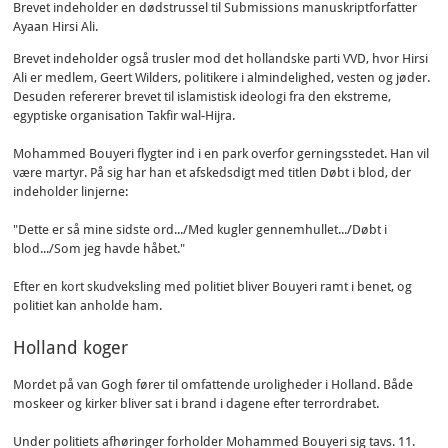
Brevet indeholder en dødstrussel til Submissions manuskriptforfatter
Ayaan Hirsi Ali.
Brevet indeholder også trusler mod det hollandske parti VVD, hvor Hirsi
Ali er medlem, Geert Wilders, politikere i almindelighed, vesten og jøder.
Desuden refererer brevet til islamistisk ideologi fra den ekstreme,
egyptiske organisation Takfir wal-Hijra.
Mohammed Bouyeri flygter ind i en park overfor gerningsstedet. Han vil
være martyr. På sig har han et afskedsdigt med titlen Døbt i blod, der
indeholder linjerne:
"Dette er så mine sidste ord.../Med kugler gennemhullet.../Døbt i
blod.../Som jeg havde håbet."
Efter en kort skudveksling med politiet bliver Bouyeri ramt i benet, og
politiet kan anholde ham.
Holland koger
Mordet på van Gogh fører til omfattende uroligheder i Holland. Både
moskeer og kirker bliver sat i brand i dagene efter terrordrabet.
Under politiets afhøringer forholder Mohammed Bouyeri sig tavs. 11.