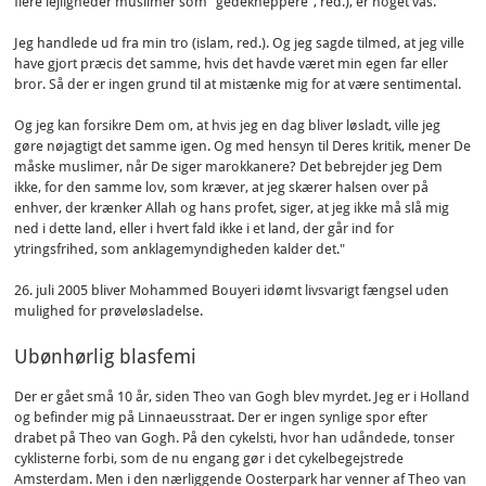
flere lejligheder muslimer som "gedekneppere", red.), er noget vås.
Jeg handlede ud fra min tro (islam, red.). Og jeg sagde tilmed, at jeg ville
have gjort præcis det samme, hvis det havde været min egen far eller
bror. Så der er ingen grund til at mistænke mig for at være sentimental.
Og jeg kan forsikre Dem om, at hvis jeg en dag bliver løsladt, ville jeg
gøre nøjagtigt det samme igen. Og med hensyn til Deres kritik, mener De
måske muslimer, når De siger marokkanere? Det bebrejder jeg Dem
ikke, for den samme lov, som kræver, at jeg skærer halsen over på
enhver, der krænker Allah og hans profet, siger, at jeg ikke må slå mig
ned i dette land, eller i hvert fald ikke i et land, der går ind for
ytringsfrihed, som anklagemyndigheden kalder det."
26. juli 2005 bliver Mohammed Bouyeri idømt livsvarigt fængsel uden
mulighed for prøveløsladelse.
Ubønhørlig blasfemi
Der er gået små 10 år, siden Theo van Gogh blev myrdet. Jeg er i Holland
og befinder mig på Linnaeusstraat. Der er ingen synlige spor efter
drabet på Theo van Gogh. På den cykelsti, hvor han udåndede, tonser
cyklisterne forbi, som de nu engang gør i det cykelbegejstrede
Amsterdam. Men i den nærliggende Oosterpark har venner af Theo van