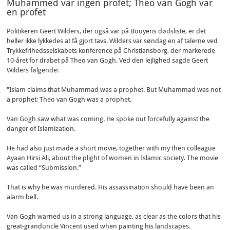
Muhammed var ingen profet; Theo van Gogh var
en profet
Politikeren Geert Wilders, der også var på Bouyeris dødsliste, er det
heller ikke lykkedes at få gjort tavs. Wilders var søndag en af talerne ved
Trykkefrihedsselskabets konference på Christiansborg, der markerede
10-året for drabet på Theo van Gogh. Ved den lejlighed sagde Geert
Wilders følgende:
"Islam claims that Muhammad was a prophet. But Muhammad was not
a prophet; Theo van Gogh was a prophet.
Van Gogh saw what was coming. He spoke out forcefully against the
danger of Islamization.
He had also just made a short movie, together with my then colleague
Ayaan Hirsi Ali, about the plight of women in Islamic society. The movie
was called “Submission.”
That is why he was murdered. His assassination should have been an
alarm bell.
Van Gogh warned us in a strong language, as clear as the colors that his
great-granduncle Vincent used when painting his landscapes.