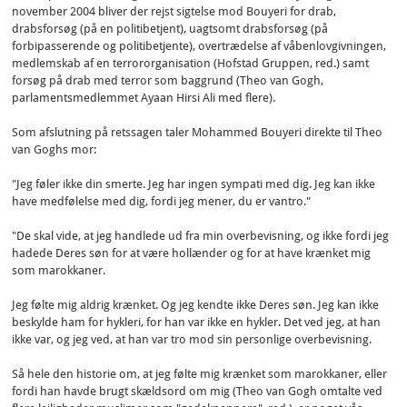
november 2004 bliver der rejst sigtelse mod Bouyeri for drab,
drabsforsøg (på en politibetjent), uagtsomt drabsforsøg (på
forbipasserende og politibetjente), overtrædelse af våbenlovgivningen,
medlemskab af en terrororganisation (Hofstad Gruppen, red.) samt
forsøg på drab med terror som baggrund (Theo van Gogh,
parlamentsmedlemmet Ayaan Hirsi Ali med flere).
Som afslutning på retssagen taler Mohammed Bouyeri direkte til Theo
van Goghs mor:
"Jeg føler ikke din smerte. Jeg har ingen sympati med dig. Jeg kan ikke
have medfølelse med dig, fordi jeg mener, du er vantro."
"De skal vide, at jeg handlede ud fra min overbevisning, og ikke fordi jeg
hadede Deres søn for at være hollænder og for at have krænket mig
som marokkaner.
Jeg følte mig aldrig krænket. Og jeg kendte ikke Deres søn. Jeg kan ikke
beskylde ham for hykleri, for han var ikke en hykler. Det ved jeg, at han
ikke var, og jeg ved, at han var tro mod sin personlige overbevisning.
Så hele den historie om, at jeg følte mig krænket som marokkaner, eller
fordi han havde brugt skældsord om mig (Theo van Gogh omtalte ved