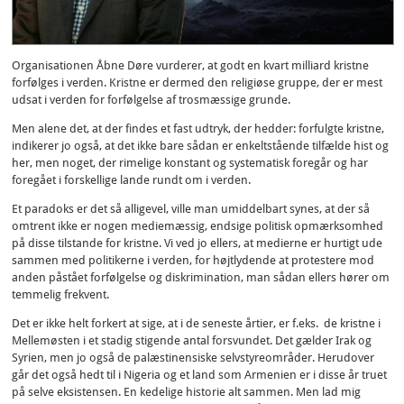
Organisationen Åbne Døre vurderer, at godt en kvart milliard kristne
forfølges i verden. Kristne er dermed den religiøse gruppe, der er mest
udsat i verden for forfølgelse af trosmæssige grunde.
Men alene det, at der findes et fast udtryk, der hedder: forfulgte kristne,
indikerer jo også, at det ikke bare sådan er enkeltstående tilfælde hist og
her, men noget, der rimelige konstant og systematisk foregår og har
foregået i forskellige lande rundt om i verden.
Et paradoks er det så alligevel, ville man umiddelbart synes, at der så
omtrent ikke er nogen mediemæssig, endsige politisk opmærksomhed
på disse tilstande for kristne. Vi ved jo ellers, at medierne er hurtigt ude
sammen med politikerne i verden, for højtlydende at protestere mod
anden påstået forfølgelse og diskrimination, man sådan ellers hører om
temmelig frekvent.
Det er ikke helt forkert at sige, at i de seneste årtier, er f.eks. de kristne i
Mellemøsten i et stadig stigende antal forsvundet. Det gælder Irak og
Syrien, men jo også de palæstinensiske selvstyreområder. Herudover
går det også hedt til i Nigeria og et land som Armenien er i disse år truet
på selve eksistensen. En kedelige historie alt sammen. Men lad mig