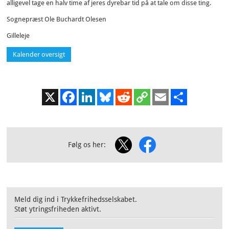
alligevel tage en halv time af jeres dyrebar tid på at tale om disse ting.
Sognepræst Ole Buchardt Olesen
Gilleleje
Kalender oversigt
X
Facebook
LinkedIn
Bluesky
Reddit
Copy
Email
Share
Link
Følg os her:
Meld dig ind i Trykkefrihedsselskabet.
Støt ytringsfriheden aktivt.