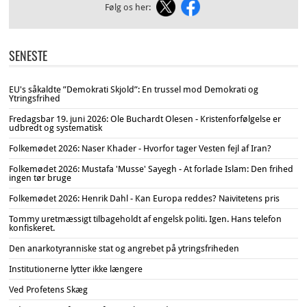
Følg os her:
SENESTE
EU's såkaldte ”Demokrati Skjold”: En trussel mod Demokrati og
Ytringsfrihed
Fredagsbar 19. juni 2026: Ole Buchardt Olesen - Kristenforfølgelse er
udbredt og systematisk
Folkemødet 2026: Naser Khader - Hvorfor tager Vesten fejl af Iran?
Folkemødet 2026: Mustafa 'Musse' Sayegh - At forlade Islam: Den frihed
ingen tør bruge
Folkemødet 2026: Henrik Dahl - Kan Europa reddes? Naivitetens pris
Tommy uretmæssigt tilbageholdt af engelsk politi. Igen. Hans telefon
konfiskeret.
Den anarkotyranniske stat og angrebet på ytringsfriheden
Institutionerne lytter ikke længere
Ved Profetens Skæg