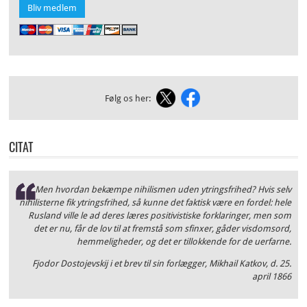
Bliv medlem
Følg os her:
CITAT
Men hvordan bekæmpe nihilismen uden ytringsfrihed? Hvis selv
nihilisterne fik ytringsfrihed, så kunne det faktisk være en fordel: hele
Rusland ville le ad deres læres positivistiske forklaringer, men som
det er nu, får de lov til at fremstå som sfinxer, gåder visdomsord,
hemmeligheder, og det er tillokkende for de uerfarne.
Fjodor Dostojevskij i et brev til sin forlægger, Mikhail Katkov, d. 25.
april 1866